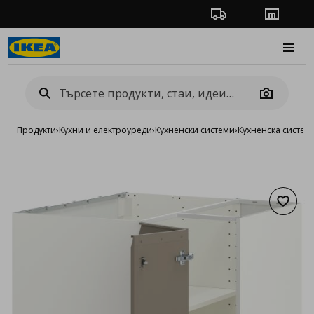
Проследяване на п
Магази
Burge
Camera
Продукти
›
Кухни и електроуреди
›
Кухненски системи
›
Кухненска систе
Добав