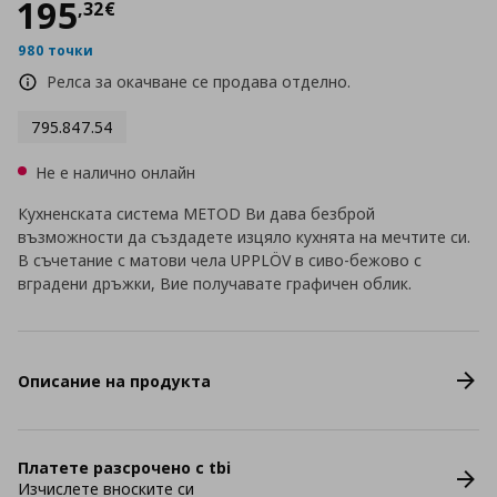
Цена
195,32 €
195
,
32
€
980 точки
Релса за окачване се продава отделно.
795.847.54
Не е налично онлайн
Кухненската система METOD Ви дава безброй
възможности да създадете изцяло кухнята на мечтите си.
В съчетание с матови чела UPPLÖV в сиво-бежово с
вградени дръжки, Вие получавате графичен облик.
Описание на продукта
Платете разсрочено с tbi
Изчислете вноските си