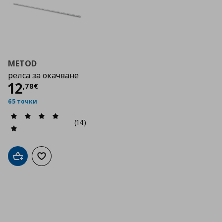
METOD
релса за окачване
Цена
12,78 €
12
,
78
€
65 точки
(14)
Добави в кошницата
Добави към списъка с любими