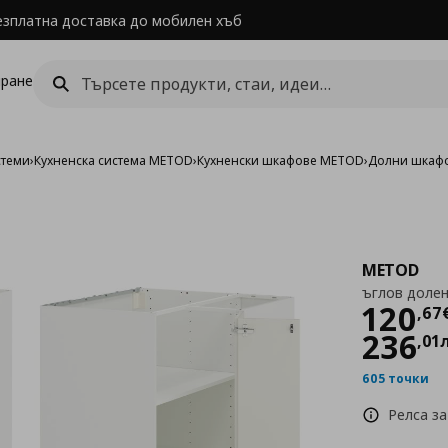
езплатна доставка до мобилен хъб
ране
стеми
›
Кухненска система METOD
›
Кухненски шкафове METOD
›
Долни шкаф
METOD
ъглов долен
Цен
120
,
67
236
,
01
605 точки
Релса за