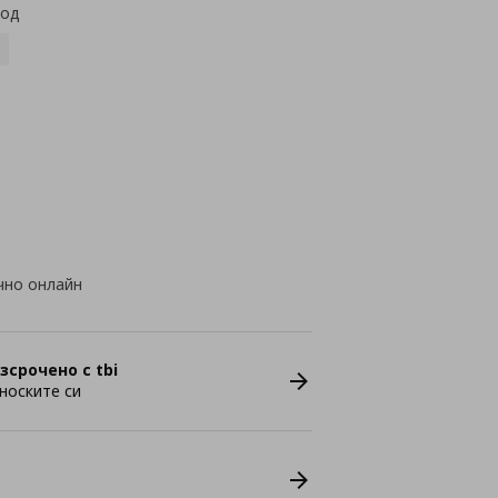
код
чно онлайн
зсрочено с tbi
носките си