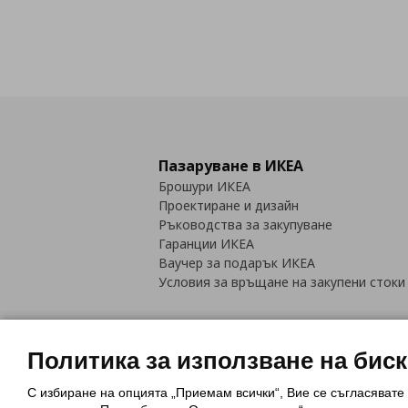
Пазаруване в ИКЕА
Брошури ИКЕА
Проектиране и дизайн
Ръководства за закупуване
Гаранции ИКЕА
Ваучер за подарък ИКЕА
Условия за връщане на закупени стоки
Политика за използване на бис
С избиране на опцията „Приемам всички“, Вие се съгласявате
Политика за използване на бискви