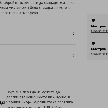
 безброй възможности да създадете изцяло
с чела VEDDINGE в бяло с гладки изчистени
и просторна атмосфера.
Инструкц
Свалете P
Инструкц
Свалете P
Омръзна ли ви да не можете да
достигнете нещо, което ви е нужно, в
да
ъгловия шкаф? Въртящата се поставка
за долен ъглов шкаф UTRUSTA ви