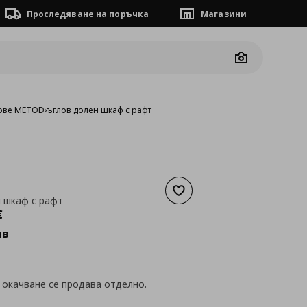
Проследяване на поръчка
Магазини
Camera
ове METOD
›
ъглов долен шкаф с рафт
Добави към списъка с люб
 шкаф с рафт
а
120,67 €
€
лв
 окачване се продава отделно.