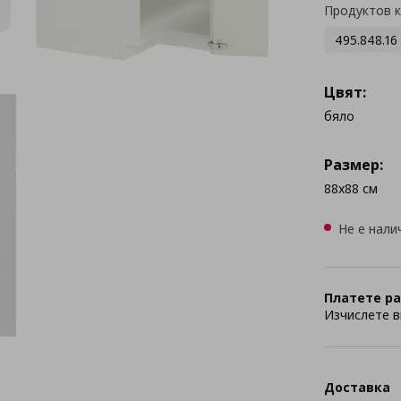
Продуктов 
495.848.16
Цвят:
бяло
Размер:
88x88 см
Не е нали
Платете ра
Изчислете в
Доставка