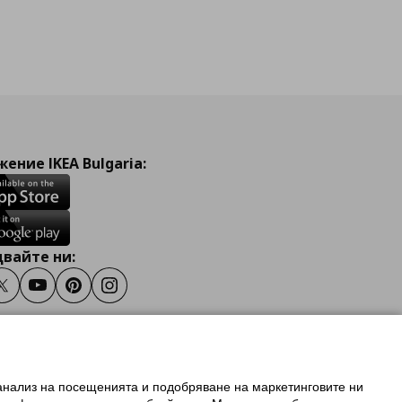
ение IKEA Bulgaria:
вайте ни:
ook
Twitter
Youtube
Pinterest
Instagram
 анализ на посещенията и подобряване на маркетинговите ни
олзване на ikea.bg