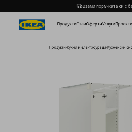
Вземи поръчката си с б
Продукти
Стаи
Оферти
Услуги
Проекти
Продукти
›
Кухни и електроуреди
›
Кухненски си