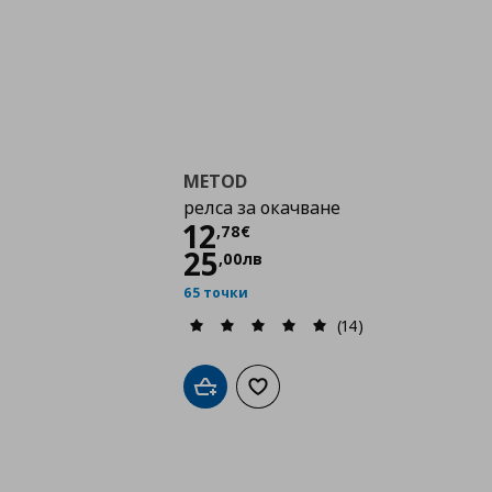
METOD
релса за окачване
Цена
12,78 €
12
,
78
€
25
,
00
лв
65 точки
(14)
Добави в кошницата
Добави към списъка с любими