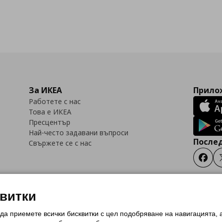
За ИКЕА
Прилож
Работете с нас
Това е ИКЕА
Пресцентър
Най-често задавани въпроси
Послед
Свържете се с нас
Faceb
квитки
 да приемете всички бисквитки с цел подобряване на навигацията,
тки (Cookies)
Избор на настройки за използване на бисквитки
Условия за п