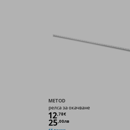
METOD
релса за окачване
Цена
12,78 €
12
,
78
€
25
,
00
лв