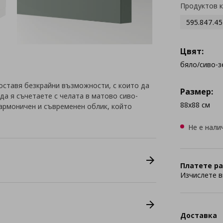
Продуктов 
595.847.45
Цвят:
бяло/сиво-з
оставя безкрайни възможности, с които да
Размер:
да я съчетаете с челата в матово сиво-
88x88 см
хармоничен и съвременен облик, който
Не е нали
Платете ра
Изчислете в
Доставка