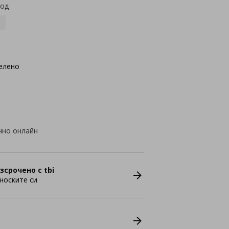
код
елено
чно онлайн
зсрочено с tbi
носките си