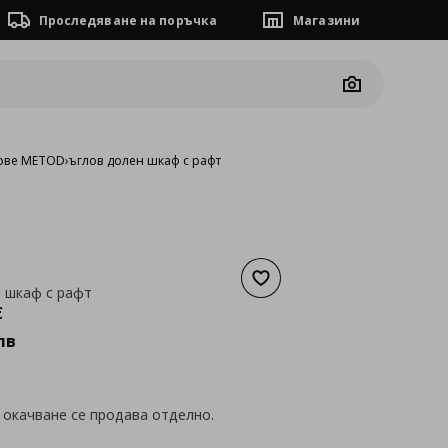
Проследяване на поръчка
Магазини
Camera
ове METOD
›
ъглов долен шкаф с рафт
Добави към списъка с люб
 шкаф с рафт
а
146,75 €
€
лв
 окачване се продава отделно.