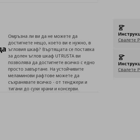
Инструкц
Омръзна ли ви да не можете да
Свалете P
достигнете нещо, което ви е нужно, в
да
ъгловия шкаф? Въртящата се поставка
за долен ъглов шкаф UTRUSTA ви
позволява да достигнете всичко с едно
Инструкц
просто завъртане. На устойчивите
Свалете P
меламинови рафтове можете да
съхранявате всичко - от тенджери и
тигани до сухи храни и консерви.