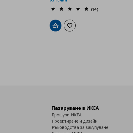
65 точки
(14)
Добави в кошницата
Добави към списъка с любими
Пазаруване в ИКЕА
Брошури ИКЕА
Проектиране и дизайн
Ръководства за закупуване