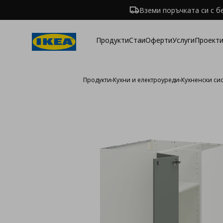
Вземи поръчката си с б
Продукти
Стаи
Оферти
Услуги
Проекти
Продукти
›
Кухни и електроуреди
›
Кухненски си