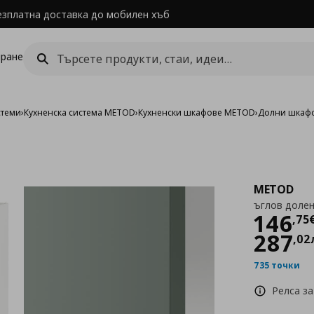
езплатна доставка до мобилен хъб
ране
стеми
›
Кухненска система METOD
›
Кухненски шкафове METOD
›
Долни шкаф
METOD
ъглов долен
Цен
146
,
75
287
,
02
735 точки
Релса за