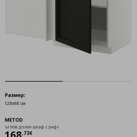
Размер:
128x68 см
METOD
ъглов долен шкаф с рафт
Цена
168,73 €
168
,
73
€