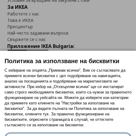
Условия за връщане на закупени стоки
За ИКЕА
Работете с нас
Това е ИКЕА
Пресцентър
Най-често задавани въпроси
Свържете се с нас
Приложение IKEA Bulgaria:
Политика за използване на бисквитки
С избиране на опцията „Приемам всички“, Вие се съгласявате да
приемете всички бисквитки с цел подобряване на навигацията,
Последвайте ни:
анализ на посещенията и подобряване на маркетинговите ни
активности. При избор на „Отхвърлям всички“ ще се инсталират
Facebook
Twitter
Youtube
Pinterest
Instagram
само строго необходимитe бисквитки, които са нужни за правилното
функциониране на уебсайта ни. Можете да изберете кои категории
да приемете като кликнете на "Настройки за използване на
бисквитки". За да видите пълната ни Политика за използване на
бисквитки, кликнете тук. За правилно функциониране на
бисквитките, опреснете страницата в случай, че оттеглите
съгласието си за използване на бисквитки.
Политика за използване на бисквитки (Cookies)
Избор на настройки за използване на бисквитки