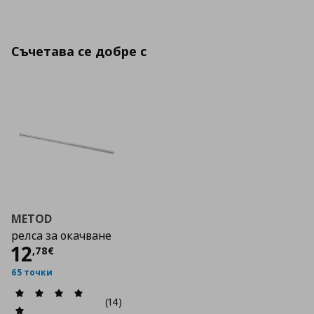
Съчетава се добре с
METOD
релса за окачване
Цена
12,78 €
12
,
78
€
65 точки
(14)