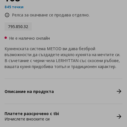
845 точки
Релса за окачване се продава отделно.
795.850.32
Не е налично онлайн
Кухненската система METOD ви дава безброй
възможности да създадете изцяло кухнята на мечтите си.
В съчетание с черни чела LERHYTTAN със скосени ръбове,
вашата кухня придобива топъл и традиционен характер.
Описание на продукта
Платете разсрочено с tbi
Изчислете вноските си