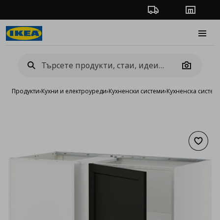
Проследяване на п
Магази
Burge
Camera
Продукти
›
Кухни и електроуреди
›
Кухненски системи
›
Кухненска систе
Добав