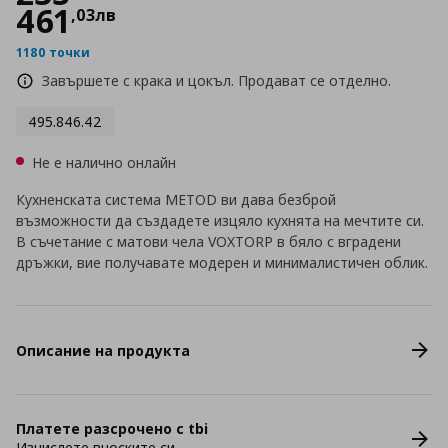
461
,
03
лв
1180 точки
Завършете с крака и цокъл. Продават се отделно.
495.846.42
Не е налично онлайн
Кухненската система METOD ви дава безброй
възможности да създадете изцяло кухнята на мечтите си.
В съчетание с матови чела VOXTORP в бяло с вградени
дръжки, вие получавате модерен и минималистичен облик.
Описание на продукта
Платете разсрочено с tbi
Изчислете вноските си