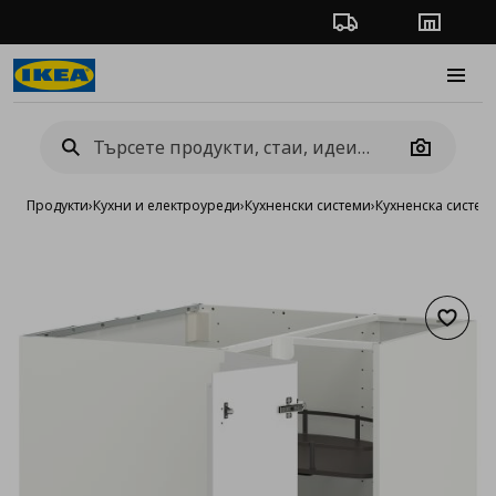
Проследяване на п
Магази
Burge
Camera
Продукти
›
Кухни и електроуреди
›
Кухненски системи
›
Кухненска систе
Добав