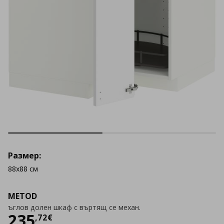
Размер:
88x88 см
METOD
ъглов долен шкаф с въртящ се механ.
Цена
235,72 €
235
,
72
€