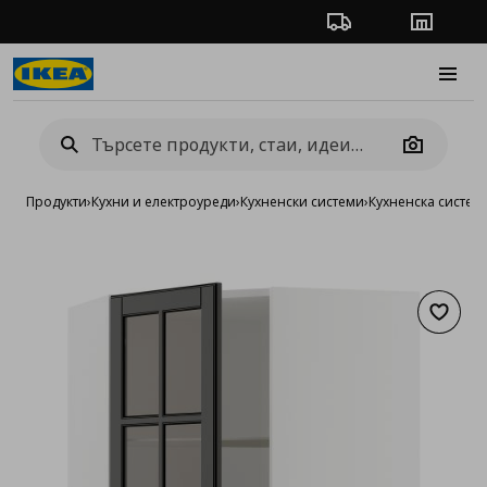
Проследяване на п
Магази
Burge
Camera
Продукти
›
Кухни и електроуреди
›
Кухненски системи
›
Кухненска систе
Добав