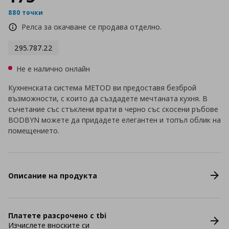
880 точки
Релса за окачване се продава отделно.
295.787.22
Не е налично онлайн
Кухненската система METOD ви предоставя безброй
възможности, с които да създадете мечтаната кухня. В
съчетание със стъклени врати в черно със скосени ръбове
BODBYN можете да придадете елегантен и топъл облик на
помещението.
Описание на продукта
Платете разсрочено с tbi
Изчислете вноските си