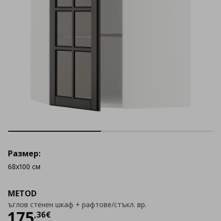
Размер:
68x100 см
METOD
ъглов стенен шкаф + рафтове/стъкл. вр.
Цена
175,36 €
175
,
36
€