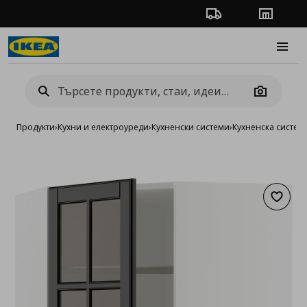
Проследяване на п
Магази
Burge
Camera
Продукти
›
Кухни и електроуреди
›
Кухненски системи
›
Кухненска систе
Добав