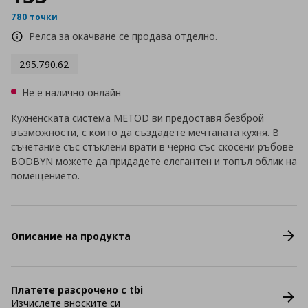
780 точки
Релса за окачване се продава отделно.
295.790.62
Не е налично онлайн
Кухненската система METOD ви предоставя безброй
възможности, с които да създадете мечтаната кухня. В
съчетание със стъклени врати в черно със скосени ръбове
BODBYN можете да придадете елегантен и топъл облик на
помещението.
Описание на продукта
Платете разсрочено с tbi
Изчислете вноските си