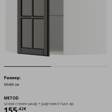
Размер:
68x80 см
METOD
ъглов стенен шкаф + рафтове/стъкл. вр.
Цена
155,42 €
155
,
42
€