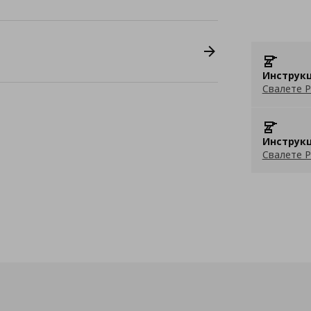
Инструкц
Свалете P
Инструкц
Свалете P