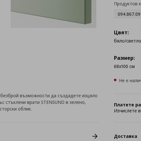
Продуктов 
094.867.09
Цвят:
бяло/светл
Размер:
68x100 см
Не е нали
 безброй възможности да създадете изцяло
със стъклени врати STENSUND в зелено,
Платете ра
сторски облик.
Изчислете в
Доставка