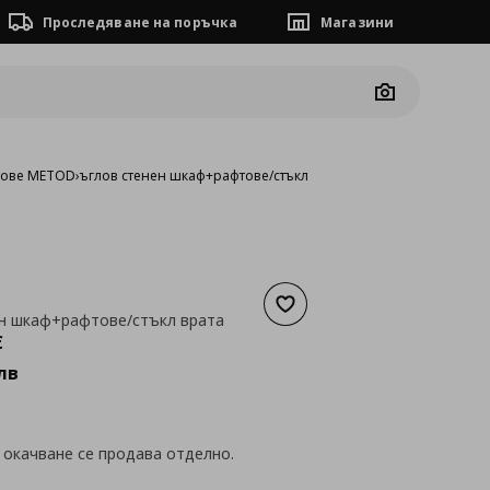
Проследяване на поръчка
Магазини
Camera
фове METOD
›
ъглов стенен шкаф+рафтове/стъкл врата
Добави към списъка с люб
ен шкаф+рафтове/стъкл врата
а
156,96 €
€
лв
 окачване се продава отделно.