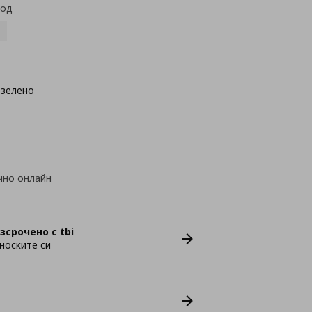
код
озелено
чно онлайн
зсрочено с tbi
носките си