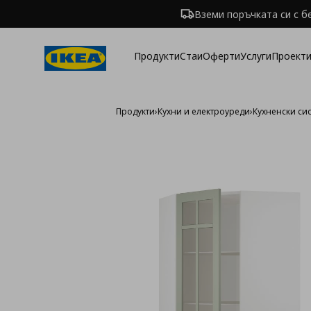
Вземи поръчката си с б
Продукти
Стаи
Оферти
Услуги
Проекти
Продукти
›
Кухни и електроуреди
›
Кухненски си