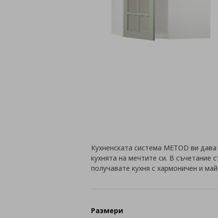
Кухненската система METOD ви дава
кухнята на мечтите си. В съчетание 
получавате кухня с хармоничен и май
Размери