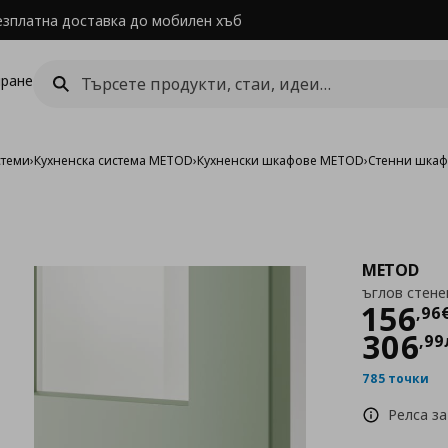
езплатна доставка до мобилен хъб
ране
стеми
›
Кухненска система METOD
›
Кухненски шкафове METOD
›
Стенни шка
METOD
ъглов стен
Цен
156
,
96
306
,
99
785 точки
Релса за