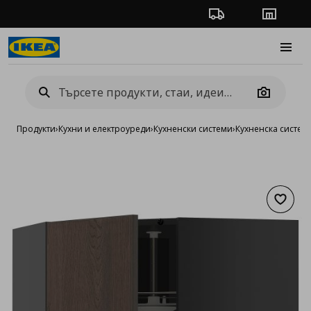
Проследяване на п
Магази
Burge
Camera
Продукти
›
Кухни и електроуреди
›
Кухненски системи
›
Кухненска систе
Добав