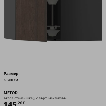
Размер:
68x60 см
METOD
ъглов стенен шкаф с върт. механизъм
Цена
145,20 €
145
,
20
€