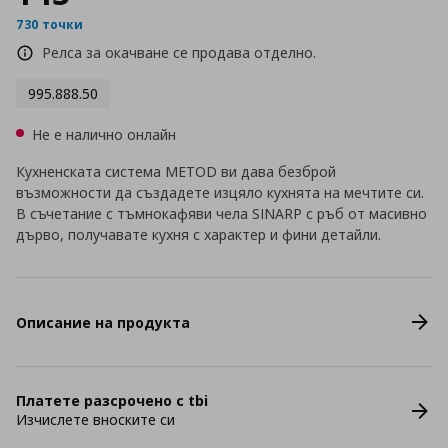
730 точки
Релса за окачване се продава отделно.
995.888.50
Не е налично онлайн
Кухненската система METOD ви дава безброй
възможности да създадете изцяло кухнята на мечтите си.
В съчетание с тъмнокафяви чела SINARP с ръб от масивно
дърво, получавате кухня с характер и фини детайли.
Описание на продукта
Платете разсрочено с tbi
Изчислете вноските си