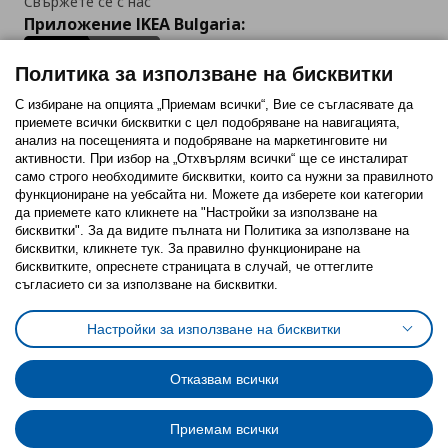
Свържете се с нас
Приложение IKEA Bulgaria:
Политика за използване на бисквитки
С избиране на опцията „Приемам всички“, Вие се съгласявате да
приемете всички бисквитки с цел подобряване на навигацията,
Последвайте ни:
анализ на посещенията и подобряване на маркетинговите ни
активности. При избор на „Отхвърлям всички“ ще се инсталират
Facebook
Twitter
Youtube
Pinterest
Instagram
само строго необходимитe бисквитки, които са нужни за правилното
функциониране на уебсайта ни. Можете да изберете кои категории
да приемете като кликнете на "Настройки за използване на
бисквитки". За да видите пълната ни Политика за използване на
бисквитки, кликнете тук. За правилно функциониране на
бисквитките, опреснете страницата в случай, че оттеглите
съгласието си за използване на бисквитки.
Политика за използване на бисквитки (Cookies)
Избор на настройки за използване на бисквитки
Настройки за използване на бисквитки
Условия за ползване на ikea.bg
Обща политика за личните данни
Политика за защита на личните данни на ikea.bg
Общи условия на програма IKEA Family
Отказвам всички
Политика за защита на лични данни на програма IKEA Family
Приемам всички