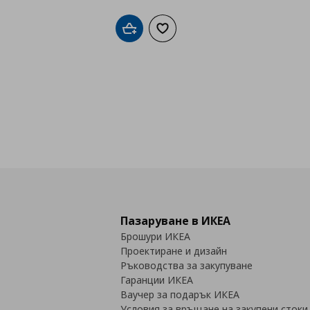
Добави в кошницата
Добави към списъка с любими
Пазаруване в ИКЕА
Брошури ИКЕА
Проектиране и дизайн
Ръководства за закупуване
Гаранции ИКЕА
Ваучер за подарък ИКЕА
Условия за връщане на закупени стоки