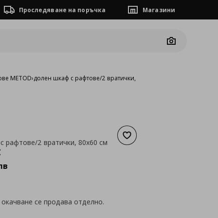
Проследяване на поръчка
Магазини
Camera
ове METOD
›
долен шкаф с рафтове/2 вратички, 80x60 см
Добави към списъка с люб
с рафтове/2 вратички, 80x60 см
а
164,12 €
€
лв
 окачване се продава отделно.