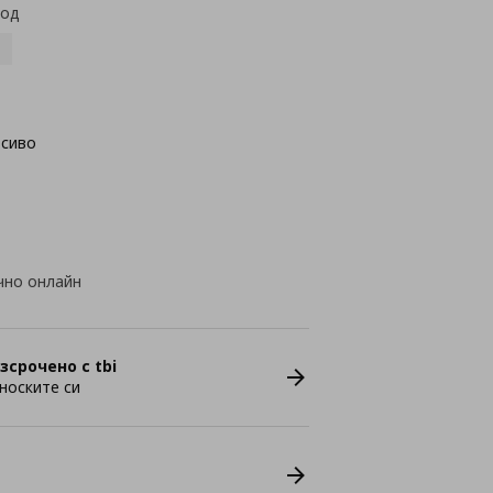
код
осиво
чно онлайн
зсрочено с tbi
носките си