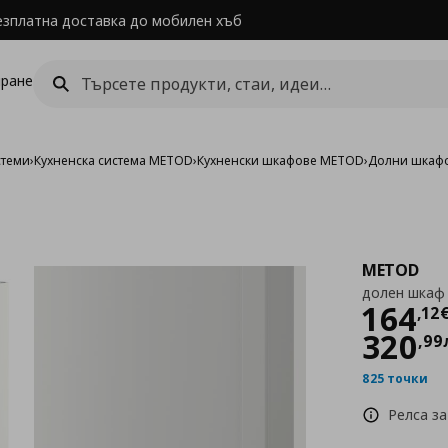
езплатна доставка до мобилен хъб
ране
стеми
›
Кухненска система METOD
›
Кухненски шкафове METOD
›
Долни шкаф
METOD
долен шкаф 
Цен
164
,
12
320
,
99
825 точки
Релса за