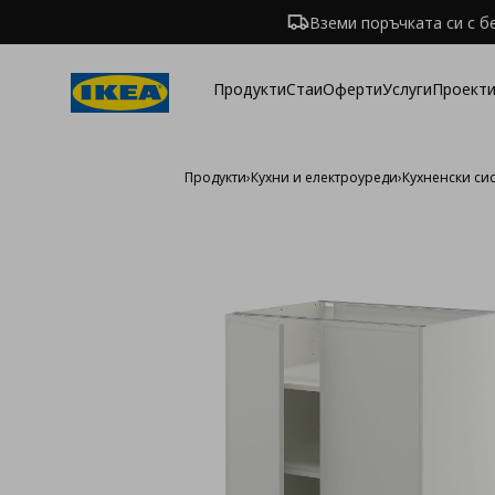
Вземи поръчката си с б
Продукти
Стаи
Оферти
Услуги
Проекти
Продукти
›
Кухни и електроуреди
›
Кухненски си