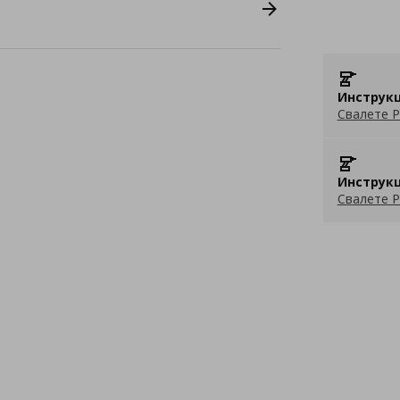
Инструкц
Свалете P
Инструкц
Свалете P