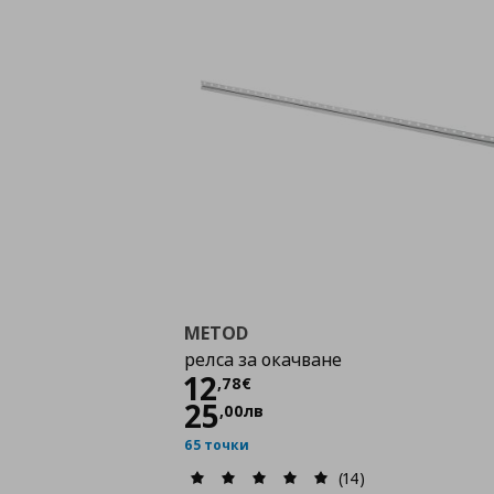
METOD
релса за окачване
Цена
12,78 €
12
,
78
€
25
,
00
лв
65 точки
(14)