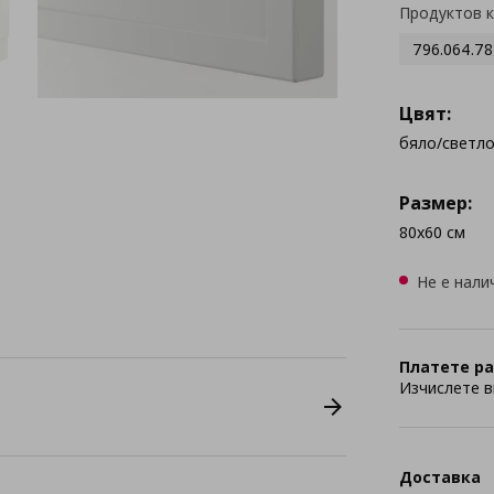
Продуктов 
796.064.78
Цвят:
бяло/светл
Размер:
80x60 см
Не е нали
Платете ра
Изчислете в
Доставка