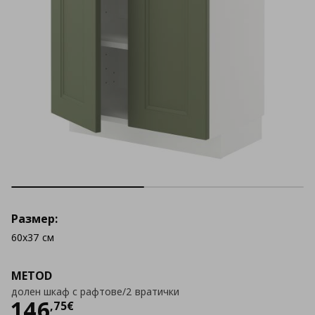
Размер:
60x37 см
METOD
долен шкаф с рафтове/2 вратички
Цена
146,75 €
146
,
75
€