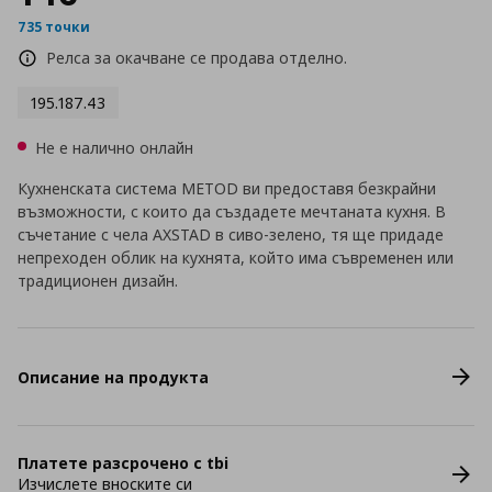
735 точки
Релса за окачване се продава отделно.
195.187.43
Не е налично онлайн
Кухненската система METOD ви предоставя безкрайни
възможности, с които да създадете мечтаната кухня. В
съчетание с чела AXSTAD в сиво-зелено, тя ще придаде
непреходен облик на кухнята, който има съвременен или
традиционен дизайн.
Описание на продукта
Платете разсрочено с tbi
Изчислете вноските си