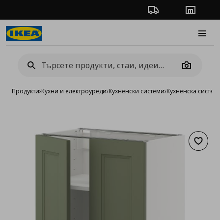
Проследяване на п
Магази
Burge
Camera
Продукти
›
Кухни и електроуреди
›
Кухненски системи
›
Кухненска систе
Добав