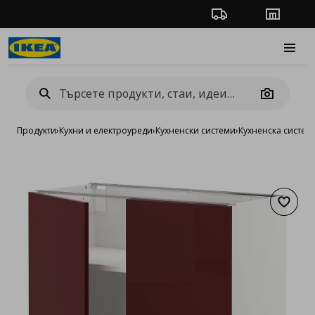
Проследяване на п
Магази
Burge
Camera
Продукти
›
Кухни и електроуреди
›
Кухненски системи
›
Кухненска систе
Добав