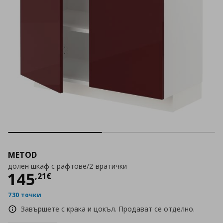
METOD
долен шкаф с рафтове/2 вратички
Цена
145,21 €
145
,
21
€
730 точки
Завършете с крака и цокъл. Продават се отделно.