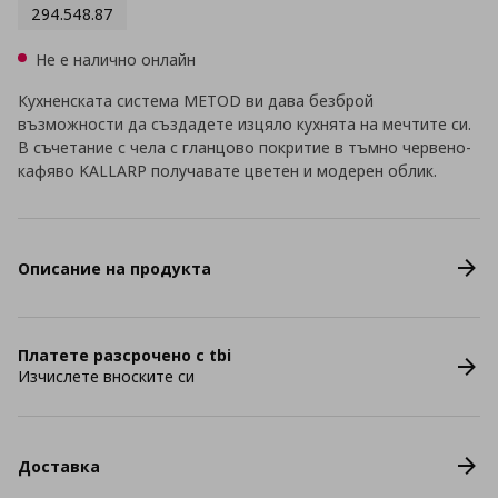
294.548.87
Не е налично онлайн
Кухненската система METOD ви дава безброй
възможности да създадете изцяло кухнята на мечтите си.
В съчетание с чела с гланцово покритие в тъмно червено-
кафяво KALLARP получавате цветен и модерен облик.
Описание на продукта
Платете разсрочено с tbi
Изчислете вноските си
Доставка