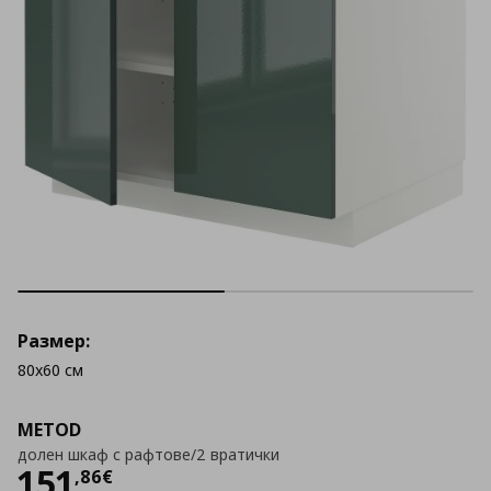
Размер:
80x60 см
METOD
долен шкаф с рафтове/2 вратички
Цена
151,86 €
151
,
86
€