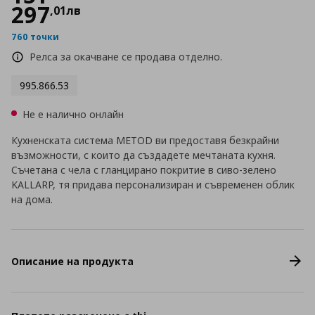
297
,
01
лв
760 точки
Релса за окачване се продава отделно.
995.866.53
Не е налично онлайн
Кухненската система METOD ви предоставя безкрайни
възможности, с които да създадете мечтаната кухня.
Съчетана с чела с гланцирано покритие в сиво-зелено
KALLARP, тя придава персонализиран и съвременен облик
на дома.
Описание на продукта