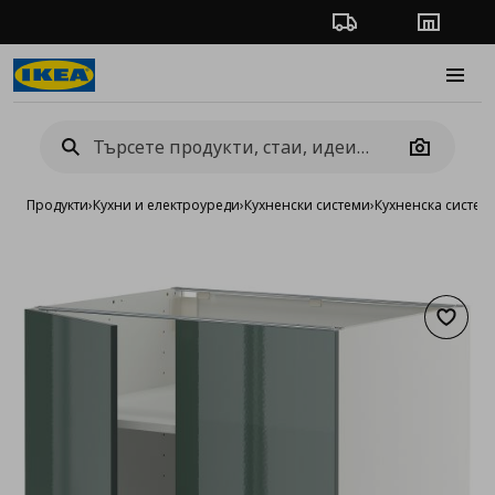
Проследяване на п
Магази
Burge
Camera
Продукти
›
Кухни и електроуреди
›
Кухненски системи
›
Кухненска систе
Добав