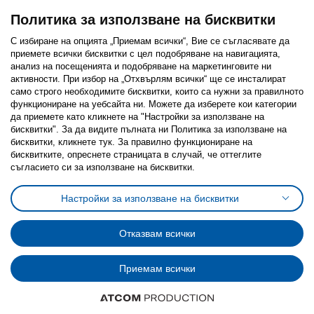
Политика за използване на бисквитки
С избиране на опцията „Приемам всички“, Вие се съгласявате да
приемете всички бисквитки с цел подобряване на навигацията,
Последвайте ни:
анализ на посещенията и подобряване на маркетинговите ни
активности. При избор на „Отхвърлям всички“ ще се инсталират
Facebook
Twitter
Youtube
Pinterest
Instagram
само строго необходимитe бисквитки, които са нужни за правилното
функциониране на уебсайта ни. Можете да изберете кои категории
да приемете като кликнете на "Настройки за използване на
бисквитки". За да видите пълната ни Политика за използване на
бисквитки, кликнете тук. За правилно функциониране на
бисквитките, опреснете страницата в случай, че оттеглите
съгласието си за използване на бисквитки.
Политика за използване на бисквитки (Cookies)
Избор на настройки за използване на бисквитки
Настройки за използване на бисквитки
Условия за ползване на ikea.bg
Обща политика за личните данни
Политика за защита на личните данни на ikea.bg
Общи условия на програма IKEA Family
Отказвам всички
Политика за защита на лични данни на програма IKEA Family
Приемам всички
© Inter-IKEA Systems B.V. 1999 - 2025