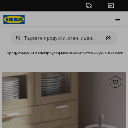
Проследяване на п
Магази
Burge
Camera
Продукти
›
Кухни и електроуреди
›
Кухненски системи
›
Кухненска систе
Добав