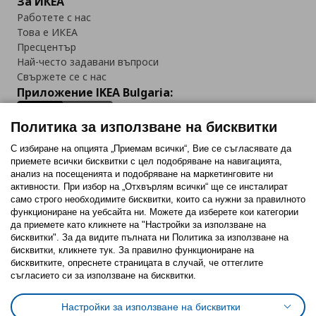
За ИКЕА
Работете с нас
Това е ИКЕА
Пресцентър
Най-често задавани въпроси
Свържете се с нас
Приложение IKEA Bulgaria:
Политика за използване на бисквитки
С избиране на опцията „Приемам всички“, Вие се съгласявате да
приемете всички бисквитки с цел подобряване на навигацията,
Последвайте ни:
анализ на посещенията и подобряване на маркетинговите ни
активности. При избор на „Отхвърлям всички“ ще се инсталират
Facebook
Twitter
Youtube
Pinterest
Instagram
само строго необходимитe бисквитки, които са нужни за правилното
функциониране на уебсайта ни. Можете да изберете кои категории
да приемете като кликнете на "Настройки за използване на
бисквитки". За да видите пълната ни Политика за използване на
бисквитки, кликнете тук. За правилно функциониране на
бисквитките, опреснете страницата в случай, че оттеглите
съгласието си за използване на бисквитки.
Политика за използване на бисквитки (Cookies)
Избор на настройки за използване на бисквитки
Настройки за използване на бисквитки
Условия за ползване на ikea.bg
Обща политика за личните данни