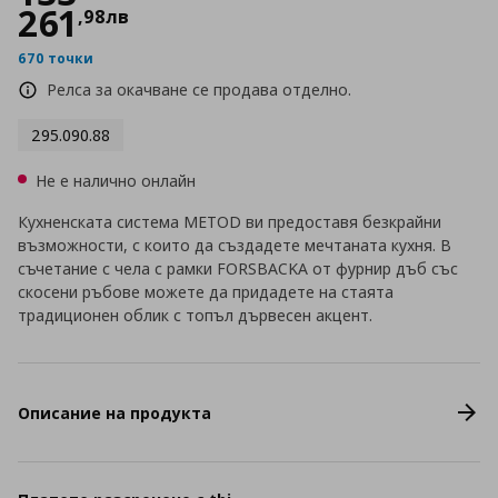
261
,
98
лв
670 точки
Релса за окачване се продава отделно.
295.090.88
Не е налично онлайн
Кухненската система METOD ви предоставя безкрайни
възможности, с които да създадете мечтаната кухня. В
съчетание с чела с рамки FORSBACKA от фурнир дъб със
скосени ръбове можете да придадете на стаята
традиционен облик с топъл дървесен акцент.
Описание на продукта