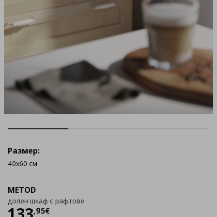
Размер:
40x60 см
METOD
долен шкаф с рафтове
Цена
133,95 €
133
,
95
€