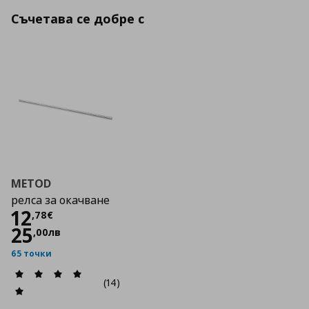
Съчетава се добре с
METOD
релса за окачване
Цена
12,78 €
12
,
78
€
25
,
00
лв
65 точки
(14)