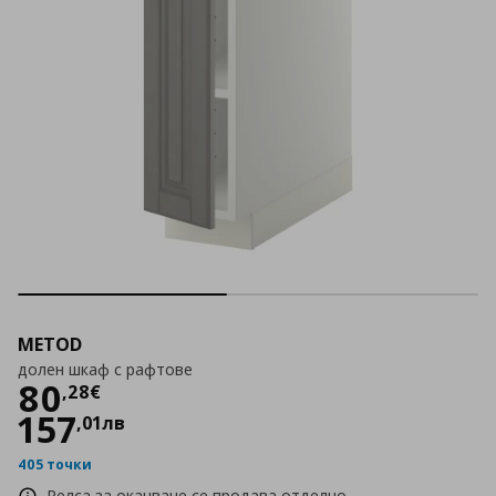
METOD
долен шкаф с рафтове
Цена
80,28 €
80
,
28
€
157
,
01
лв
405 точки
Релса за окачване се продава отделно.