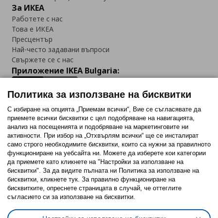
За ИКЕА
Работете с нас
Това е ИКЕА
Пресцентър
Най-често задавани въпроси
Свържете се с нас
Приложение IKEA Bulgaria:
Политика за използване на бисквитки
С избиране на опцията „Приемам всички“, Вие се съгласявате да
приемете всички бисквитки с цел подобряване на навигацията,
Последвайте ни:
анализ на посещенията и подобряване на маркетинговите ни
активности. При избор на „Отхвърлям всички“ ще се инсталират
Facebook
Twitter
Youtube
Pinterest
Instagram
само строго необходимитe бисквитки, които са нужни за правилното
функциониране на уебсайта ни. Можете да изберете кои категории
да приемете като кликнете на "Настройки за използване на
бисквитки". За да видите пълната ни Политика за използване на
бисквитки, кликнете тук. За правилно функциониране на
бисквитките, опреснете страницата в случай, че оттеглите
съгласието си за използване на бисквитки.
Политика за използване на бисквитки (Cookies)
Избор на настройки за използване на бисквитки