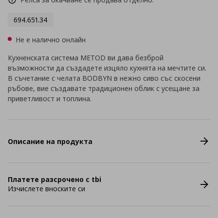
694.651.34
Не е налично онлайн
Кухненската система METOD ви дава безброй
възможности да създадете изцяло кухнята на мечтите си.
В съчетание с челата BODBYN в нежно сиво със скосени
ръбове, вие създавате традиционен облик с усещане за
приветливост и топлина.
Описание на продукта
Платете разсрочено с tbi
Изчислете вноските си