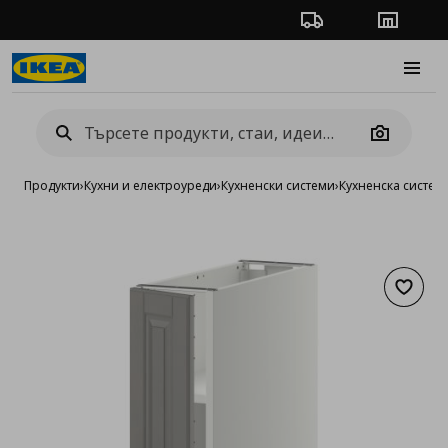
Проследяване на п
Магази
Burge
Camera
Продукти
›
Кухни и електроуреди
›
Кухненски системи
›
Кухненска систе
Добав