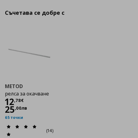
Съчетава се добре с
METOD
релса за окачване
Цена
12,78 €
12
,
78
€
25
,
00
лв
65 точки
(14)