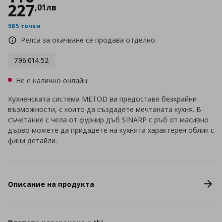
227
,
01
лв
585 точки
Релса за окачване се продава отделно.
796.014.52
Не е налично онлайн
Кухненската система METOD ви предоставя безкрайни
възможности, с които да създадете мечтаната кухня. В
съчетание с чела от фурнир дъб SINARP с ръб от масивно
дърво можете да придадете на кухнята характерен облик с
фини детайли.
Описание на продукта