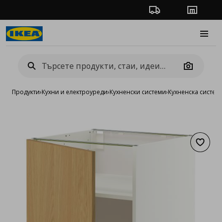
Проследяване на п
Магази
Burge
Camera
Продукти
›
Кухни и електроуреди
›
Кухненски системи
›
Кухненска систе
Добав