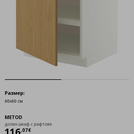
Размер:
60x60 см
METOD
долен шкаф с рафтове
Цена
116,07 €
116
,
07
€