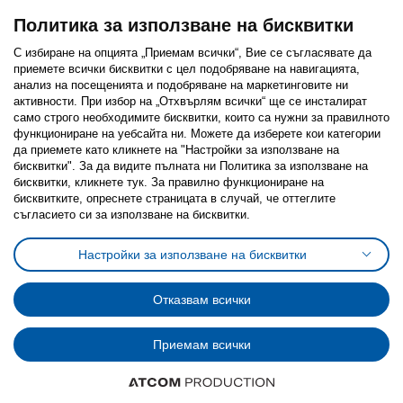
Политика за използване на бисквитки
С избиране на опцията „Приемам всички“, Вие се съгласявате да
приемете всички бисквитки с цел подобряване на навигацията,
Последвайте ни:
анализ на посещенията и подобряване на маркетинговите ни
активности. При избор на „Отхвърлям всички“ ще се инсталират
Facebook
Twitter
Youtube
Pinterest
Instagram
само строго необходимитe бисквитки, които са нужни за правилното
функциониране на уебсайта ни. Можете да изберете кои категории
да приемете като кликнете на "Настройки за използване на
бисквитки". За да видите пълната ни Политика за използване на
бисквитки, кликнете тук. За правилно функциониране на
бисквитките, опреснете страницата в случай, че оттеглите
съгласието си за използване на бисквитки.
Политика за използване на бисквитки (Cookies)
Избор на настройки за използване на бисквитки
Настройки за използване на бисквитки
Условия за ползване на ikea.bg
Обща политика за личните данни
Политика за защита на личните данни на ikea.bg
Общи условия на програма IKEA Family
Отказвам всички
Политика за защита на лични данни на програма IKEA Family
Приемам всички
© Inter-IKEA Systems B.V. 1999 - 2025