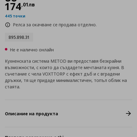
174
,
01
лв
445 точки
Релса за окачване се продава отделно.
895.898.31
Не е налично онлайн
Кухненската система METOD ви предоставя безкрайни
възможности, с които да създадете мечтаната кухня. В
съчетание с чела VOXTTORP с ефект дъб и с вградени
дръжки, тя ще придаде минималистичен, топъл облик на
стаята.
Описание на продукта