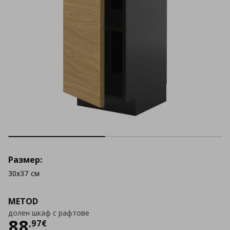
Размер:
30x37 см
METOD
долен шкаф с рафтове
Цена
88,97 €
88
,
97
€