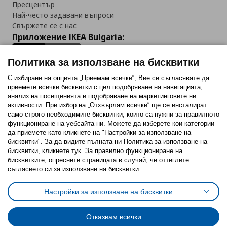
Пресцентър
Най-често задавани въпроси
Свържете се с нас
Приложение IKEA Bulgaria:
Политика за използване на бисквитки
С избиране на опцията „Приемам всички“, Вие се съгласявате да
приемете всички бисквитки с цел подобряване на навигацията,
Последвайте ни:
анализ на посещенията и подобряване на маркетинговите ни
активности. При избор на „Отхвърлям всички“ ще се инсталират
Facebook
Twitter
Youtube
Pinterest
Instagram
само строго необходимитe бисквитки, които са нужни за правилното
функциониране на уебсайта ни. Можете да изберете кои категории
да приемете като кликнете на "Настройки за използване на
бисквитки". За да видите пълната ни Политика за използване на
бисквитки, кликнете тук. За правилно функциониране на
бисквитките, опреснете страницата в случай, че оттеглите
съгласието си за използване на бисквитки.
Политика за използване на бисквитки (Cookies)
Избор на настройки за използване на бисквитки
Настройки за използване на бисквитки
Условия за ползване на ikea.bg
Обща политика за личните данни
Политика за защита на личните данни на ikea.bg
Общи условия на програма IKEA Family
Отказвам всички
Политика за защита на лични данни на програма IKEA Family