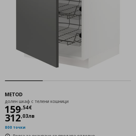
METOD
долен шкаф с телени кошници
Цена
159,54 €
159
,
54
€
312
,
03
лв
800 точки
Релса за окачване се продава отделно.