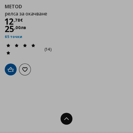
METOD
релса за окачване
Цена
12,78 €
12
,
78
€
25
,
00
лв
65 точки
(14)
Добави в кошницата
Добави към списъка с любими
Нагоре