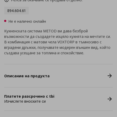
894.604.61
Не е налично онлайн
Кухненската система METOD ви дава безброй
възможности да създадете изцяло кухнята на мечтите си.
В комбинация с матови чела VOXTORP в тъмносиво с
вградени дръжки, получавате модерен външен вид, който
създава усещане за топлина и спокойствие.
Описание на продукта
Платете разсрочено с tbi
Изчислете вноските си