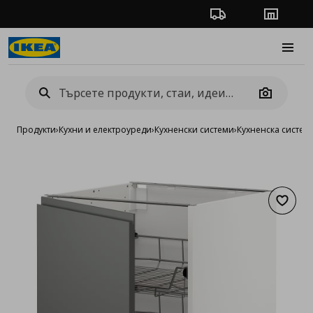
Проследяване на п
Магази
Burge
Camera
Продукти
›
Кухни и електроуреди
›
Кухненски системи
›
Кухненска систе
Добав