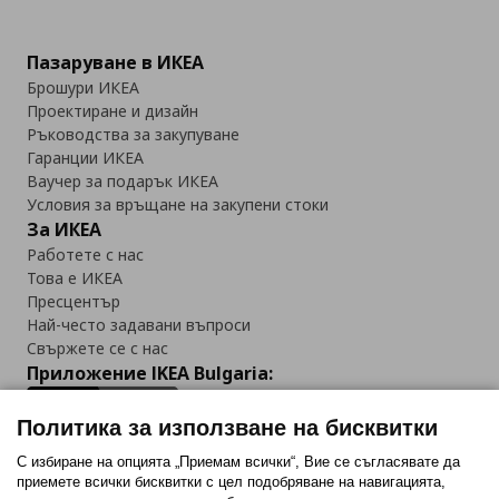
Пазаруване в ИКЕА
Брошури ИКЕА
Проектиране и дизайн
Ръководства за закупуване
Гаранции ИКЕА
Ваучер за подарък ИКЕА
Условия за връщане на закупени стоки
За ИКЕА
Работете с нас
Това е ИКЕА
Пресцентър
Най-често задавани въпроси
Свържете се с нас
Приложение IKEA Bulgaria:
Политика за използване на бисквитки
С избиране на опцията „Приемам всички“, Вие се съгласявате да
приемете всички бисквитки с цел подобряване на навигацията,
Последвайте ни: