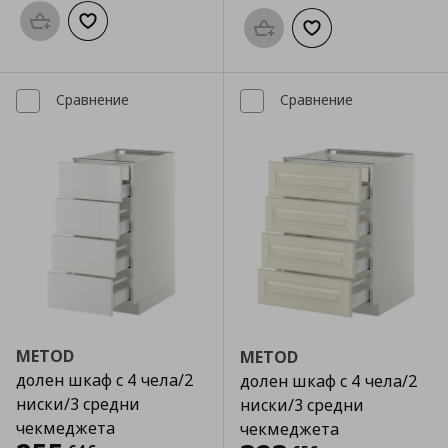
Προσθήκη στο καλάθι
Добави към списъка с любими
Προσθήκη στο καλάθι
Добави към списък
Сравнение
Сравнение
METOD
METOD
долен шкаф с 4 чела/2
долен шкаф с 4 чела/2
ниски/3 средни
ниски/3 средни
чекмеджета
чекмеджета