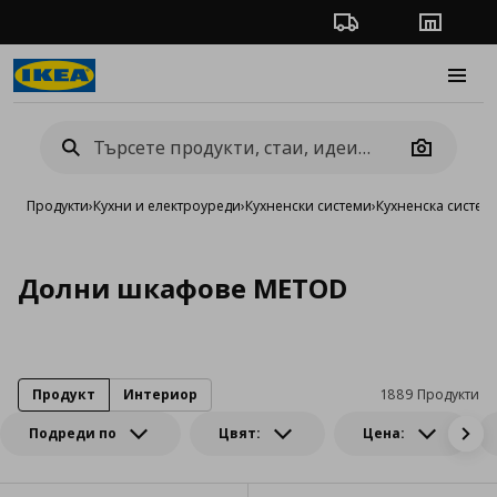
Проследяване на п
Магази
Burge
Camera
Продукти
›
Кухни и електроуреди
›
Кухненски системи
›
Кухненска систе
Долни шкафове METOD
Продукт
Интериор
1889 Продукти
Подреди по
Цвят:
Цена: