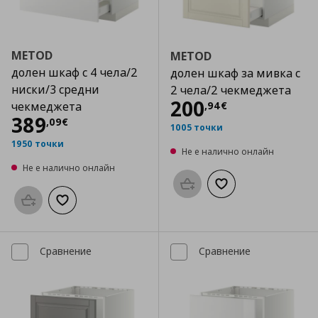
METOD
METOD
долен шкаф с 4 чела/2
долен шкаф за мивка с
ниски/3 средни
2 чела/2 чекмеджета
Цена
200,94 €
200
,
94
€
чекмеджета
Цена
389,09 €
389
,
09
€
1005 точки
1950 точки
Не е налично онлайн
Не е налично онлайн
Προσθήκη στο καλάθι
Добави към списък
Προσθήκη στο καλάθι
Добави към списъка с любими
Сравнение
Сравнение