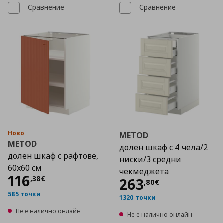
Сравнение
Сравнение
Ново
METOD
METOD
долен шкаф с 4 чела/2
долен шкаф с рафтове,
ниски/3 средни
60x60 см
чекмеджета
Цена
116,38 €
116
,
38
€
Цена
263,80 €
263
,
80
€
585 точки
1320 точки
Не е налично онлайн
Не е налично онлайн