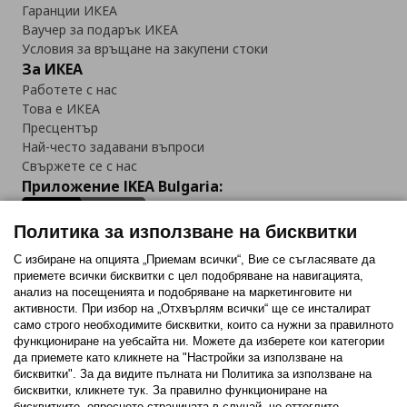
Гаранции ИКЕА
Ваучер за подарък ИКЕА
Условия за връщане на закупени стоки
За ИКЕА
Работете с нас
Това е ИКЕА
Пресцентър
Най-често задавани въпроси
Свържете се с нас
Приложение IKEA Bulgaria:
Политика за използване на бисквитки
С избиране на опцията „Приемам всички“, Вие се съгласявате да
приемете всички бисквитки с цел подобряване на навигацията,
Последвайте ни:
анализ на посещенията и подобряване на маркетинговите ни
активности. При избор на „Отхвърлям всички“ ще се инсталират
Facebook
Twitter
Youtube
Pinterest
Instagram
само строго необходимитe бисквитки, които са нужни за правилното
функциониране на уебсайта ни. Можете да изберете кои категории
да приемете като кликнете на "Настройки за използване на
бисквитки". За да видите пълната ни Политика за използване на
бисквитки, кликнете тук. За правилно функциониране на
бисквитките, опреснете страницата в случай, че оттеглите