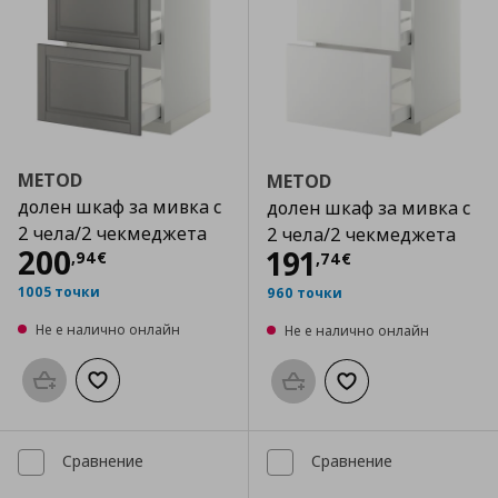
METOD
METOD
долен шкаф за мивка с
долен шкаф за мивка с
2 чела/2 чекмеджета
2 чела/2 чекмеджета
Цена
200,94 €
200
Цена
191,74 €
191
,
94
€
,
74
€
1005 точки
960 точки
Не е налично онлайн
Не е налично онлайн
Προσθήκη στο καλάθι
Добави към списъка с любими
Προσθήκη στο καλάθι
Добави към списък
Сравнение
Сравнение