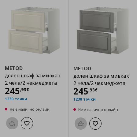
METOD
METOD
долен шкаф за мивка с
долен шкаф за мивка с
2 чела/2 чекмеджета
2 чела/2 чекмеджета
Цена
245,93 €
245
Цена
245,93 €
245
,
93
€
,
93
€
1230 точки
1230 точки
Не е налично онлайн
Не е налично онлайн
Προσθήκη στο καλάθι
Добави към списъка с любими
Προσθήκη στο καλάθι
Добави към списък