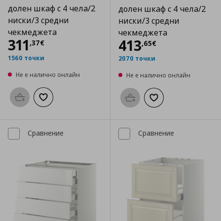
долен шкаф с 4 чела/2
долен шкаф с 4 чела/2
ниски/3 средни
ниски/3 средни
чекмеджета
чекмеджета
Цена
311,37 €
311
Цена
413,65 €
413
,
37
€
,
65
€
1560 точки
2070 точки
Не е налично онлайн
Не е налично онлайн
Προσθήκη στο καλάθι
Добави към списъка с любими
Προσθήκη στο καλάθι
Добави към списък
Сравнение
Сравнение