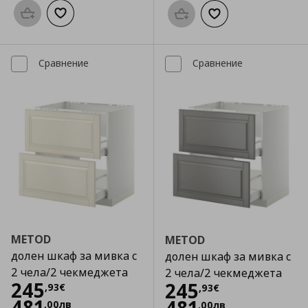
Προσθήκη στο καλάθι
Добави към списъка с любими
Προσθήκη στο καλάθι
Добави към списък
Сравнение
Сравнение
METOD
METOD
долен шкаф за мивка с
долен шкаф за мивка с
2 чела/2 чекмеджета
2 чела/2 чекмеджета
Цена
245,93 €
245
Цена
245,93 €
245
,
93
€
,
93
€
481
,
00
лв
,
00
лв