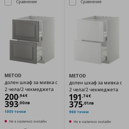
Сравнение
Сравнение
METOD
METOD
долен шкаф за мивка с
долен шкаф за мивка с
2 чела/2 чекмеджета
2 чела/2 чекмеджета
Цена
200,94 €
200
Цена
191,74 €
191
,
94
€
,
74
€
393
375
,
00
лв
,
01
лв
1005 точки
960 точки
Не е налично онлайн
Не е налично онлайн