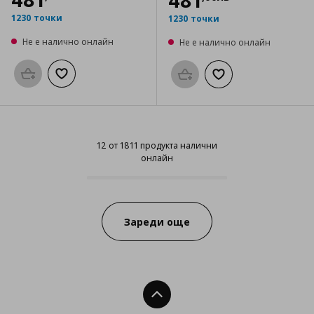
481
1230 точки
1230 точки
Не е налично онлайн
Не е налично онлайн
Προσθήκη στο καλάθι
Добави към списъка с любими
Προσθήκη στο καλάθι
Добави към списък
12 от 1811 продукта налични
онлайн
12 от 1811 продукта налични онл
Progress:
Зареди още
Нагоре