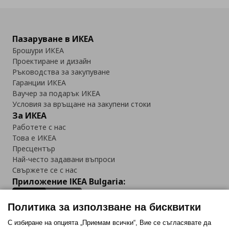
Пазаруване в ИКЕА
Брошури ИКЕА
Проектиране и дизайн
Ръководства за закупуване
Гаранции ИКЕА
Ваучер за подарък ИКЕА
Условия за връщане на закупени стоки
За ИКЕА
Работете с нас
Това е ИКЕА
Пресцентър
Най-често задавани въпроси
Свържете се с нас
Приложение IKEA Bulgaria:
Политика за използване на бисквитки
С избиране на опцията „Приемам всички“, Вие се съгласявате да