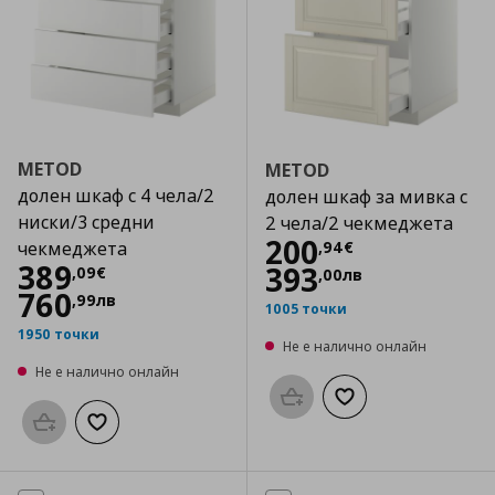
METOD
METOD
долен шкаф с 4 чела/2
долен шкаф за мивка с
ниски/3 средни
2 чела/2 чекмеджета
Цена
200,94 €
200
,
94
€
чекмеджета
Цена
389,09 €
389
393
,
09
€
,
00
лв
760
,
99
лв
1005 точки
1950 точки
Не е налично онлайн
Не е налично онлайн
Προσθήκη στο καλάθι
Добави към списък
Προσθήκη στο καλάθι
Добави към списъка с любими