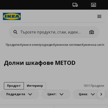
Проследяване на п
Магази
Burge
Camera
Продукти
›
Кухни и електроуреди
›
Кухненски системи
›
Кухненска систе
Долни шкафове METOD
Продукт
Интериор
1811 Продукти
Подреди по
Цвят:
Цена: