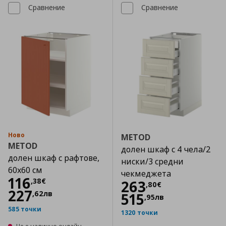
Сравнение
Сравнение
Ново
METOD
METOD
долен шкаф с 4 чела/2
долен шкаф с рафтове,
ниски/3 средни
60x60 см
чекмеджета
Цена
116,38 €
116
,
38
€
Цена
263,80 €
263
,
80
€
227
,
62
лв
515
,
95
лв
585 точки
1320 точки