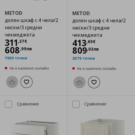
METOD
METOD
долен шкаф с 4 чела/2
долен шкаф с 4 чела/2
ниски/3 средни
ниски/3 средни
чекмеджета
чекмеджета
Цена
311,37 €
311
Цена
413,65 €
413
,
37
€
,
65
€
608
809
,
99
лв
,
03
лв
1560 точки
2070 точки
Не е налично онлайн
Не е налично онлайн
Προσθήκη στο καλάθι
Добави към списъка с любими
Προσθήκη στο καλάθι
Добави към списък
Сравнение
Сравнение