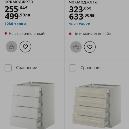
чекмеджета
чекмеджета
Цена
255,64 €
255
Цена
323,65 €
323
,
64
€
,
65
€
499
633
,
99
лв
,
00
лв
1280 точки
1620 точки
Не е налично онлайн
Не е налично онлайн
Προσθήκη στο καλάθι
Добави към списъка с любими
Προσθήκη στο καλάθι
Добави към списък
Сравнение
Сравнение