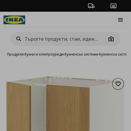
Проследяване на п
Магази
Burge
Camera
Продукти
›
Кухни и електроуреди
›
Кухненски системи
›
Кухненска систе
Добав