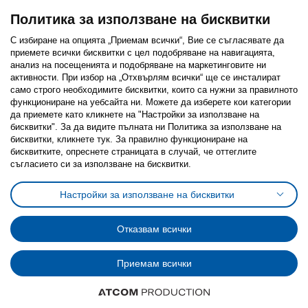
Политика за използване на бисквитки
С избиране на опцията „Приемам всички“, Вие се съгласявате да
приемете всички бисквитки с цел подобряване на навигацията,
Последвайте ни:
анализ на посещенията и подобряване на маркетинговите ни
активности. При избор на „Отхвърлям всички“ ще се инсталират
Facebook
Twitter
Youtube
Pinterest
Instagram
само строго необходимитe бисквитки, които са нужни за правилното
функциониране на уебсайта ни. Можете да изберете кои категории
да приемете като кликнете на "Настройки за използване на
бисквитки". За да видите пълната ни Политика за използване на
бисквитки, кликнете тук. За правилно функциониране на
бисквитките, опреснете страницата в случай, че оттеглите
съгласието си за използване на бисквитки.
Политика за използване на бисквитки (Cookies)
Избор на настройки за използване на бисквитки
Настройки за използване на бисквитки
Условия за ползване на ikea.bg
Обща политика за личните данни
Политика за защита на личните данни на ikea.bg
Общи условия на програма IKEA Family
Отказвам всички
Политика за защита на лични данни на програма IKEA Family
Приемам всички
© Inter-IKEA Systems B.V. 1999 - 2025