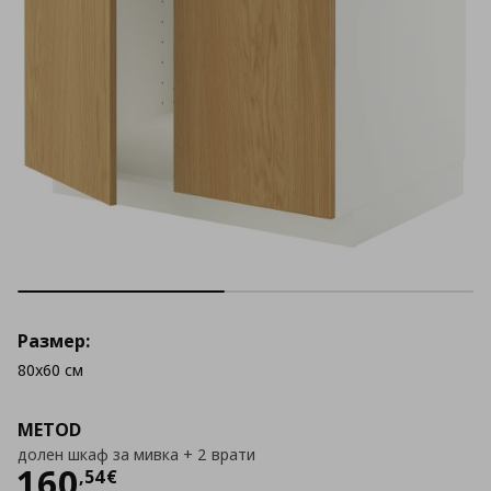
Размер:
80x60 см
METOD
долен шкаф за мивка + 2 врати
Цена
160,54 €
160
,
54
€