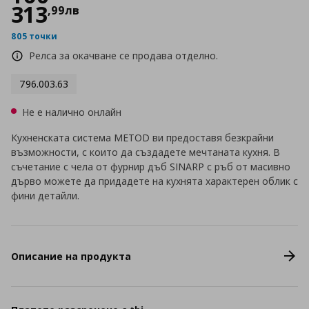
313
,
99
лв
805 точки
Релса за окачване се продава отделно.
796.003.63
Не е налично онлайн
Кухненската система METOD ви предоставя безкрайни
възможности, с които да създадете мечтаната кухня. В
съчетание с чела от фурнир дъб SINARP с ръб от масивно
дърво можете да придадете на кухнята характерен облик с
фини детайли.
Описание на продукта