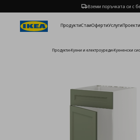
Вземи поръчката си с б
Продукти
Стаи
Оферти
Услуги
Проекти
Продукти
›
Кухни и електроуреди
›
Кухненски си