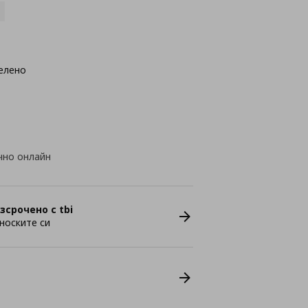
елено
чно онлайн
зсрочено с tbi
носките си