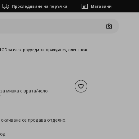
Проследяване на поръчка
Магазини
Camera
OD за електроуреди за вграждане
›
долен шкаф за мивка с врата/чело
Добави към списъка с люб
за мивка с врата/чело
а
125,78 €
€
 окачване се продава отделно.
код