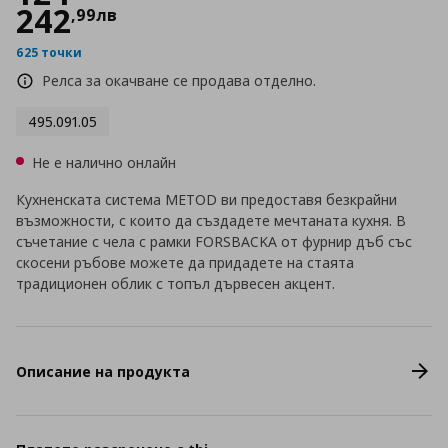
242
,
99
лв
625 точки
Релса за окачване се продава отделно.
495.091.05
Не е налично онлайн
Кухненската система METOD ви предоставя безкрайни
възможности, с които да създадете мечтаната кухня. В
съчетание с чела с рамки FORSBACKA от фурнир дъб със
скосени ръбове можете да придадете на стаята
традиционен облик с топъл дървесен акцент.
Описание на продукта