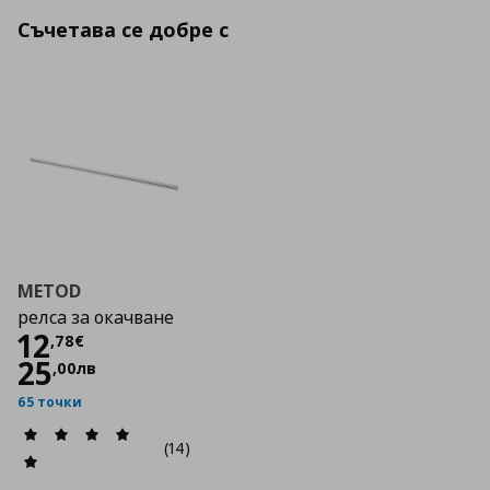
Съчетава се добре с
METOD
релса за окачване
Цена
12,78 €
12
,
78
€
25
,
00
лв
65 точки
(14)