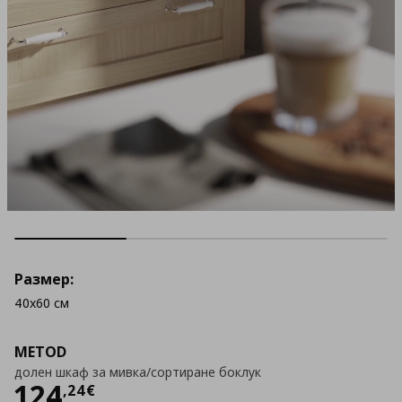
Размер:
40x60 см
METOD
долен шкаф за мивка/сортиране боклук
Цена
124,24 €
124
,
24
€