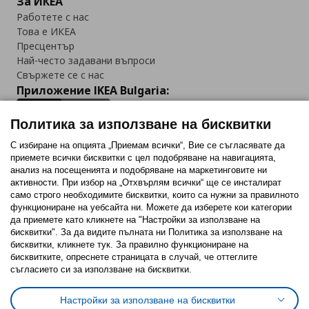
За ИКЕА
Работете с нас
Това е ИКЕА
Пресцентър
Най-често задавани въпроси
Свържете се с нас
Приложение IKEA Bulgaria:
Политика за използване на бисквитки
С избиране на опцията „Приемам всички“, Вие се съгласявате да
приемете всички бисквитки с цел подобряване на навигацията,
Последвайте ни:
анализ на посещенията и подобряване на маркетинговите ни
активности. При избор на „Отхвърлям всички“ ще се инсталират
Facebook
Twitter
Youtube
Pinterest
Instagram
само строго необходимитe бисквитки, които са нужни за правилното
функциониране на уебсайта ни. Можете да изберете кои категории
да приемете като кликнете на "Настройки за използване на
бисквитки". За да видите пълната ни Политика за използване на
бисквитки, кликнете тук. За правилно функциониране на
бисквитките, опреснете страницата в случай, че оттеглите
съгласието си за използване на бисквитки.
Политика за използване на бисквитки (Cookies)
Избор на настройки за използване на бисквитки
Настройки за използване на бисквитки
Условия за ползване на ikea.bg
Обща политика за личните данни