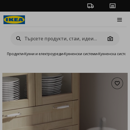
Проследяване на п
Магази
Burge
Camera
Продукти
›
Кухни и електроуреди
›
Кухненски системи
›
Кухненска систе
Добав