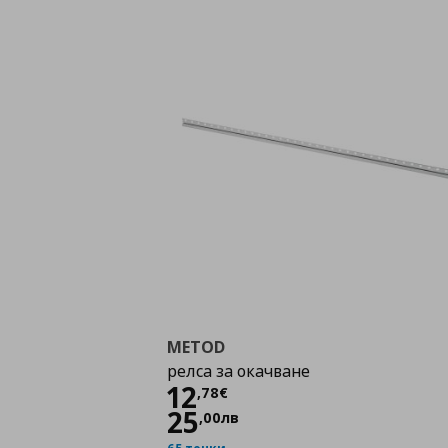
METOD
релса за окачване
Цена
12,78 €
12
,
78
€
25
,
00
лв