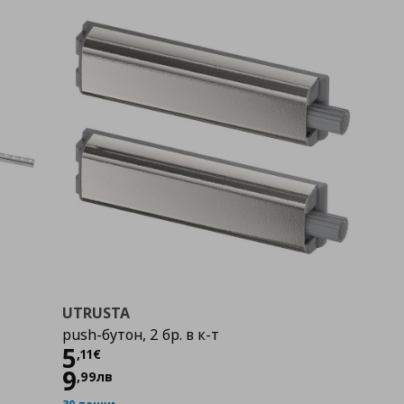
UTRUSTA
push-бутон, 2 бр. в к-т
Цена
5,11 €
5
,
11
€
9
,
99
лв