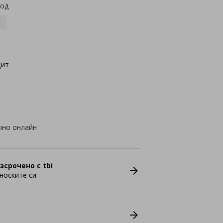
код
2
цит
чно онлайн
зсрочено с tbi
носките си