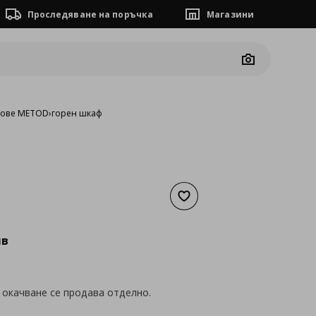
Проследяване на поръчка
Магазини
Camera
фове METOD
›
горен шкаф
Добави към списъка с люб
а
66,98 €
лв
 окачване се продава отделно.