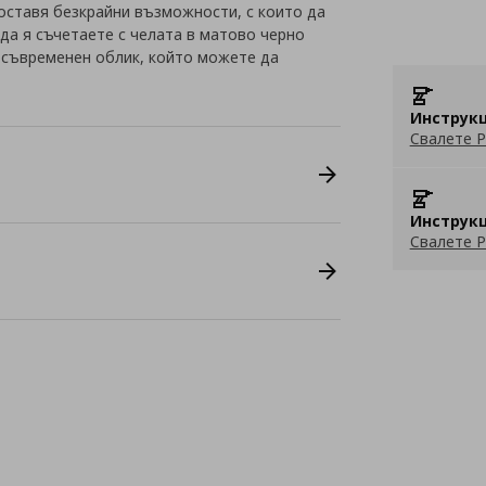
оставя безкрайни възможности, с които да
да я съчетаете с челата в матово черно
и съвременен облик, който можете да
Инструкц
Свалете P
Инструкц
Свалете P