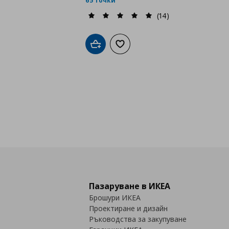
65 точки
(14)
Добави в кошницата
Добави към списъка с любими
Пазаруване в ИКЕА
Брошури ИКЕА
Проектиране и дизайн
Ръководства за закупуване