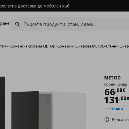
езплатна доставка до мобилен хъб
ране
стеми
›
Кухненска система METOD
›
Кухненски шкафове METOD
›
Стенни шка
METOD
горен шкаф
Цен
66
,
98
€
131
,
00
335 точки
Релса за