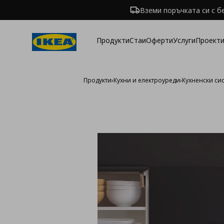
Вземи поръчката си с б
Продукти
Стаи
Оферти
Услуги
Проекти
Продукти
›
Кухни и електроуреди
›
Кухненски си