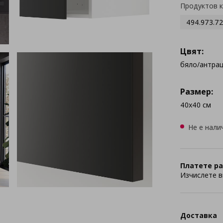
Продуктов 
494.973.7
Цвят:
бяло/антра
Размер:
40x40 см
Не е нали
Платете ра
Изчислете в
Доставка