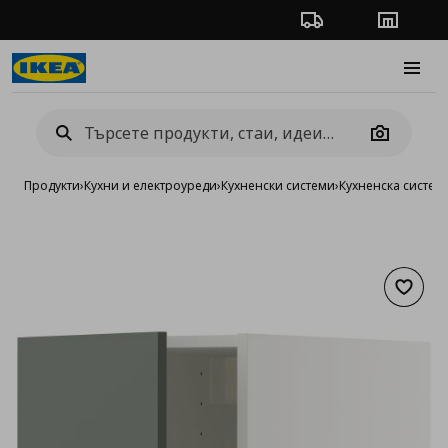
Проследяване на п
Магази
Burge
Camera
Продукти
›
Кухни и електроуреди
›
Кухненски системи
›
Кухненска систе
Добав