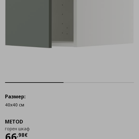
Размер:
40x40 см
METOD
горен шкаф
Цена
66,98 €
66
,
98
€