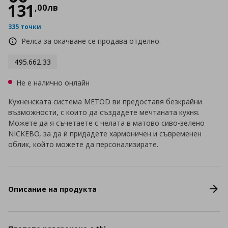
131
,
00
лв
335 точки
Релса за окачване се продава отделно.
495.662.33
Не е налично онлайн
Кухненската система METOD ви предоставя безкрайни
възможности, с които да създадете мечтаната кухня.
Можете да я съчетаете с челата в матово сиво-зелено
NICKEBO, за да ѝ придадете хармоничен и съвременен
облик, който можете да персонализирате.
Описание на продукта