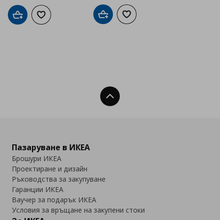
Добави в кошницата
Добави към списъка с люб
Добави в кошницата
Добави към списъка с любими
Нагоре
Пазаруване в ИКЕА
Брошури ИКЕА
Проектиране и дизайн
Ръководства за закупуване
Гаранции ИКЕА
Ваучер за подарък ИКЕА
Условия за връщане на закупени стоки