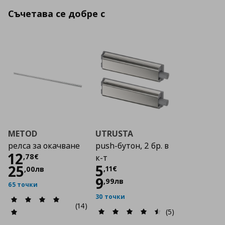
Съчетава се добре с
METOD
UTRUSTA
релса за окачване
push-бутон, 2 бр. в
Цена
12,78 €
12
,
78
€
к-т
Цена
5,11 €
5
25
,
11
€
,
00
лв
9
,
99
лв
65 точки
30 точки
(14)
(5)