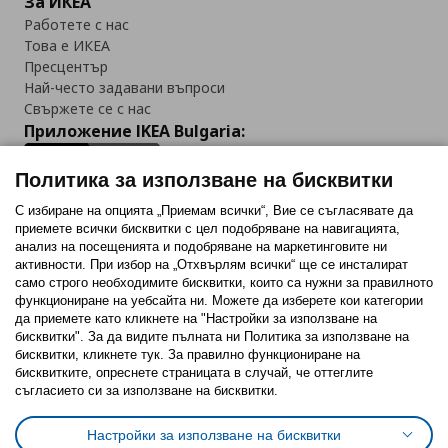
За ИКЕА
Работете с нас
Това е ИКЕА
Пресцентър
Най-често задавани въпроси
Свържете се с нас
Приложение IKEA Bulgaria:
Политика за използване на бисквитки
С избиране на опцията „Приемам всички“, Вие се съгласявате да
приемете всички бисквитки с цел подобряване на навигацията,
Последвайте ни:
анализ на посещенията и подобряване на маркетинговите ни
активности. При избор на „Отхвърлям всички“ ще се инсталират
Facebook
Twitter
Youtube
Pinterest
Instagram
само строго необходимитe бисквитки, които са нужни за правилното
функциониране на уебсайта ни. Можете да изберете кои категории
да приемете като кликнете на "Настройки за използване на
бисквитки". За да видите пълната ни Политика за използване на
бисквитки, кликнете тук. За правилно функциониране на
бисквитките, опреснете страницата в случай, че оттеглите
съгласието си за използване на бисквитки.
Политика за използване на бисквитки (Cookies)
Избор на настройки за използване на бисквитки
Настройки за използване на бисквитки
Условия за ползване на ikea.bg
Обща политика за личните данни