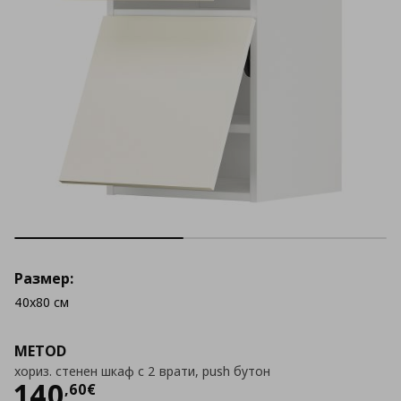
Размер:
40x80 см
METOD
хориз. стенен шкаф с 2 врати, push бутон
Цена
140,60 €
140
,
60
€