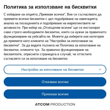
Политика за използване на бисквитки
С избиране на опцията „Приемам всички“, Вие се съгласявате да
приемете всички бисквитки с цел подобряване на навигацията,
Последвайте ни:
анализ на посещенията и подобряване на маркетинговите ни
активности. При избор на „Отхвърлям всички“ ще се инсталират
Facebook
Twitter
Youtube
Pinterest
Instagram
само строго необходимитe бисквитки, които са нужни за правилното
функциониране на уебсайта ни. Можете да изберете кои категории
да приемете като кликнете на "Настройки за използване на
бисквитки". За да видите пълната ни Политика за използване на
бисквитки, кликнете тук. За правилно функциониране на
бисквитките, опреснете страницата в случай, че оттеглите
съгласието си за използване на бисквитки.
Политика за използване на бисквитки (Cookies)
Избор на настройки за използване на бисквитки
Настройки за използване на бисквитки
Условия за ползване на ikea.bg
Обща политика за личните данни
Политика за защита на личните данни на ikea.bg
Общи условия на програма IKEA Family
Отказвам всички
Политика за защита на лични данни на програма IKEA Family
Приемам всички
© Inter-IKEA Systems B.V. 1999 - 2025