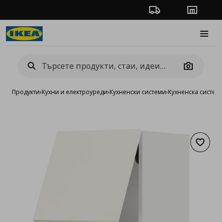
Проследяване на п
Магази
Burge
Camera
Продукти
›
Кухни и електроуреди
›
Кухненски системи
›
Кухненска систе
Добав