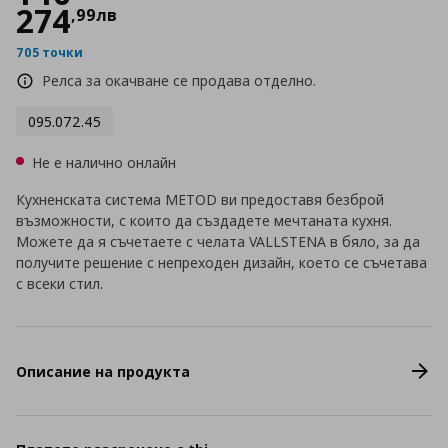
274
,
99
лв
705 точки
Релса за окачване се продава отделно.
095.072.45
Не е налично онлайн
Кухненската система METOD ви предоставя безброй
възможности, с които да създадете мечтаната кухня.
Можете да я съчетаете с челата VALLSTENA в бяло, за да
получите решение с непреходен дизайн, което се съчетава
с всеки стил.
Описание на продукта