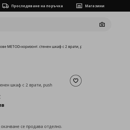
Проследяване на поръчка
Магазини
Camera
фове METOD
›
хоризонт. стенен шкаф с 2 врати, push бутон
Добави към списъка с люб
енен шкаф с 2 врати, push
а
166,16 €
€
лв
 окачване се продава отделно.