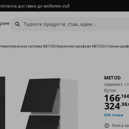
езплатна доставка до мобилен хъб
ране
стеми
›
Кухненска система METOD
›
Кухненски шкафове METOD
›
Стенни шка
METOD
хоризонт. ст
бутон
Цен
166
,
16
324
,
98
835 точки
Релса за