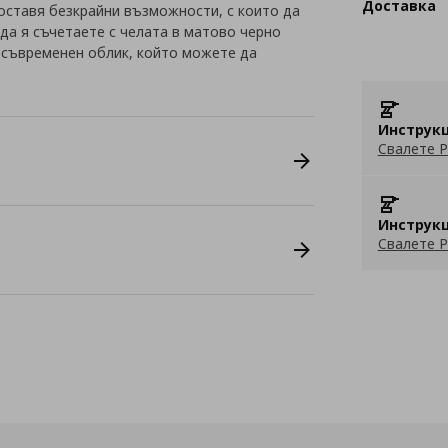
Доставка
оставя безкрайни възможности, с които да
да я съчетаете с челата в матово черно
и съвременен облик, който можете да
Инструкц
Свалете P
Инструкц
Свалете P