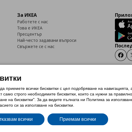
За ИКЕА
Прилож
Работете с нас
Това е ИКЕА
Пресцентър
Най-често задавани въпроси
Послед
Свържете се с нас
Faceb
квитки
 да приемете всички бисквитки с цел подобряване на навигацията,
тки (Cookies)
Избор на настройки за използване на бисквитки
Условия за п
ат само строго необходимитe бисквитки, които са нужни за правилн
Политика за защита на личните данни на ikea.bg
Общи условия на програма
ане на бисквитки". За да видите пълната ни Политика за използван
и на програма IKEA Family
асието си за използване на бисквитки.
тказвам всички
Приемам всички