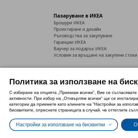
Пазаруване в ИКЕА
Брошури ИКЕА
Проектиране и дизайн
Ръководства за закупуване
Гаранции ИКЕА
Ваучер за подарък ИКЕА
Условия за връщане на закупени стоки
Политика за използване на бис
С избиране на опцията „Приемам всички“, Вие се съгласявате
Политика за използване на бискви
активности. При избор на „Отхвърлям всички“ ще се инсталир
Обща политика за личните данни
категории да приемете като кликнете на "Настройки за използв
Политика за защита на лични данн
бисквитките, опреснете страницата в случай, че оттеглите съгл
Настройки за използване на бисквитки
О
© Inter-IKEA Systems B.V. 1999 - 2025