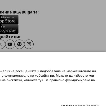
ение IKEA Bulgaria:
вайте ни:
ook
Twitter
Youtube
Pinterest
Instagram
 анализ на посещенията и подобряване на маркетинговите ни
олзване на ikea.bg
ото функциониране на уебсайта ни. Можете да изберете кои
 IKEA Family
е на бисквитки, кликнете тук. За правилно функциониране на