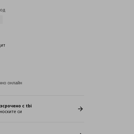
код
цит
чно онлайн
зсрочено с tbi
носките си