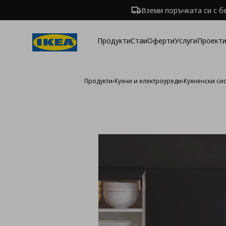
Вземи поръчката си с б
Продукти
Стаи
Оферти
Услуги
Проекти
Продукти
›
Кухни и електроуреди
›
Кухненски си