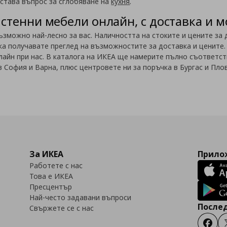
става въпрос за сглобяване на
кухня
.
стенни мебели онлайн, с доставка и 
ъзможно най-лесно за вас. Наличността на стоките и цените за 
а получавате преглед на възможностите за доставка и цените.
айн при нас. В каталога на ИКЕА ще намерите пълно съответст
 София и Варна, плюс центровете ни за поръчка в Бургас и Пло
За ИКЕА
Прилож
Работете с нас
Това е ИКЕА
Пресцентър
Най-често задавани въпроси
Послед
Свържете се с нас
Faceb