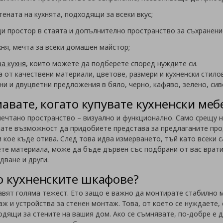
ената на кухнята, подходящи за всеки вкус;
и простор в стаята и допълнително пространство за съхранени
хня, мечта за всеки домашен майстор;
за кухня
, които можете да подберете според нуждите си.
а от качествени материали, цветове, размери и кухненски стило
и и двуцветни предложения в бяло, черно, кафяво, зелено, сив
мавате, когато купувате кухненски меб
ечтано пространство – визуално и функционално. Само срещу ня
имате възможност да придобиете представа за предлаганите про
 кое къде отива. След това идва измерването, тъй като всеки 
ете материала, може да бъде дървен със подбрани от вас врат
дване и други.
о кухненските шкафове?
вят голяма тежест. Ето защо е важно да монтирате стабилно м
ж и устройства за стенен монтаж. Това, от което се нуждаете,
дящи за стените на вашия дом. Ако се съмнявате, по-добре е 