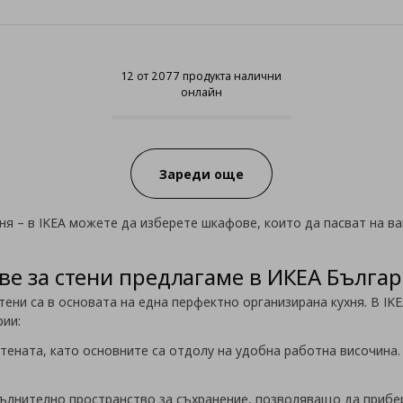
12 от 2077 продукта налични
онлайн
12 от 2077 продукта налични о
Progress:
Зареди още
ня – в IKEA можете да изберете шкафове, които да пасват на ва
ве за стени предлагаме в ИКЕА Българ
тени са в основата на една перфектно организирана кухня. В IK
рии:
тената, като основните са отдолу на удобна работна височина
;
пълнително пространство за съхранение, позволяващо да прибер