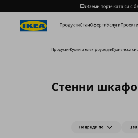
Вземи поръчката си с б
Продукти
Стаи
Оферти
Услуги
Проекти
Продукти
›
Кухни и електроуреди
›
Кухненски си
Стенни шкафо
Подреди по
Цвя