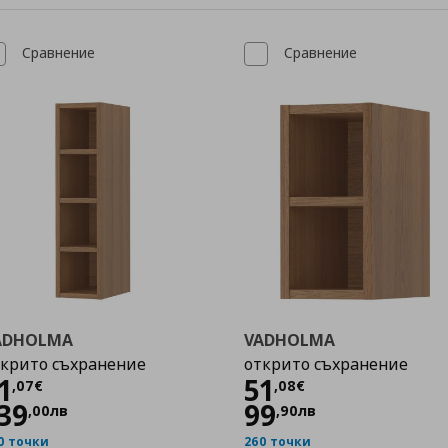
Сравнение
Сравнение
ADHOLMA
VADHOLMA
крито съхранение
открито съхранение
Цена
71,07 €
Цена
51,08 €
1
51
,
07
€
,
08
€
39
99
,
00
лв
,
90
лв
0 точки
260 точки