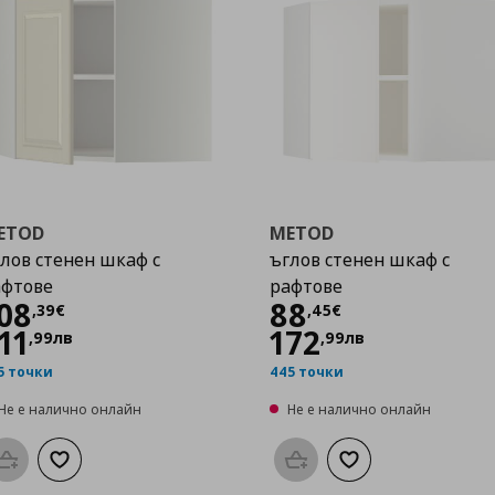
ETOD
METOD
лов стенен шкаф с
ъглов стенен шкаф с
афтове
рафтове
Цена
108,39 €
Цена
88,45 €
08
88
,
39
€
,
45
€
11
172
,
99
лв
,
99
лв
5 точки
445 точки
Не е налично онлайн
Не е налично онлайн
Προσθήκη στο καλάθι
Добави към списъка с любими
Προσθήκη στο καλάθι
Добави към списък