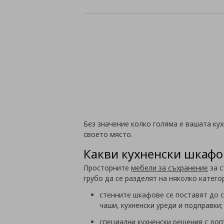
Без значение колко голяма е вашата кух
своето място.
Какви кухненски шкафо
Просторните
мебели за съхранение
за с
грубо да се разделят на няколко катего
стенните шкафове се поставят до с
чаши, кухненски уреди и подправки
специални кухненски решения с до