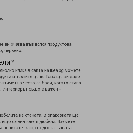
е;
ве ви очаква във всяка продуктова
о, червено.
ели?
колко клика в сайта на ikea.bg можете
дукти и техните цени. Това ще ви даде
сантиметър често се брои, когато става
и. Интериорът също е важен –
ебелите на стената. В опаковката ще
 също са винтове и дюбели. Вземете
да попитате, защото достатъчната