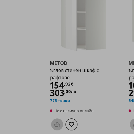
METOD
M
ъглов стенен шкаф с
ъг
рафтове
р
Цена
154,92 €
154
1
,
92
€
303
2
,
00
лв
775 точки
54
Не е налично онлайн
Προσθήκη στο καλάθι
Добави към списъка с любими