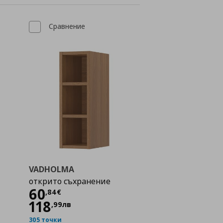
Сравнение
VADHOLMA
открито съхранение
Цена
60,84 €
60
,
84
€
118
,
99
лв
305 точки