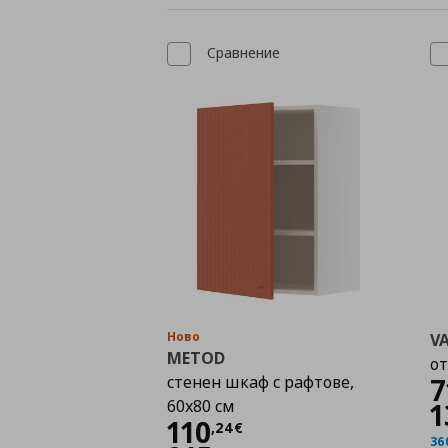
Сравнение
Ново
V
METOD
от
стенен шкаф с рафтове,
7
60x80 см
1
Цена
110,24 €
110
,
24
€
36