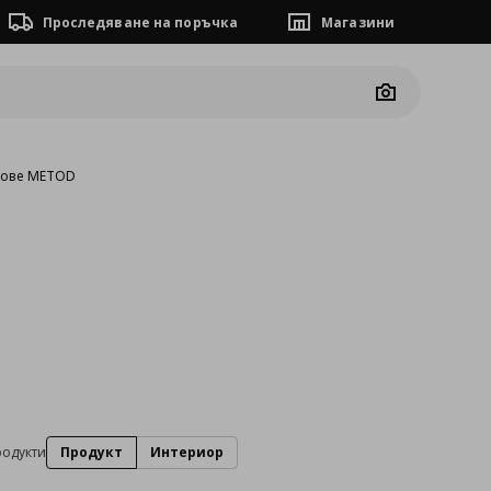
Проследяване на поръчка
Магазини
Camera
фове METOD
одукти
Продукт
Интериор