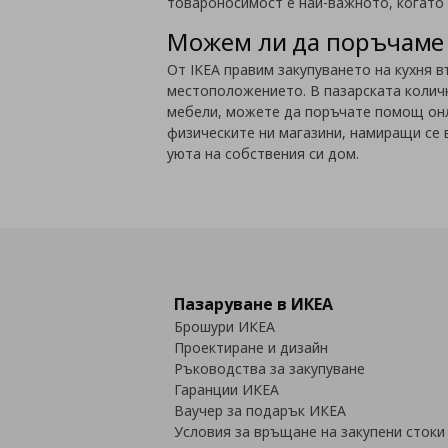
товароносимост е най-важното, когато 
Можем ли да поръчаме 
От IKEA правим закупуването на кухня в
местоположението. В пазарската количк
мебели, можете да поръчате помощ онл
физическите ни магазини, намиращи се в
уюта на собствения си дом.
Пазаруване в ИКЕА
Брошури ИКЕА
Проектиране и дизайн
Ръководства за закупуване
Гаранции ИКЕА
Ваучер за подарък ИКЕА
Условия за връщане на закупени стоки