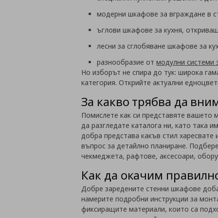
модерни шкафове за вграждане в ст
ъглови шкафове за кухня, откриващ
лесни за сглобяване шкафове за ку
разнообразие от
модулни системи 
Но изборът не спира до тук: широка гам
категория. Открийте актуални едноцветн
За какво трябва да вни
Помислете как си представяте вашето м
да разгледате каталога ни, като така 
добра представа какъв стил харесвате и
въпрос за детайлно планиране. Подбер
чекмеджета, рафтове, аксесоари, обору
Как да окачим правилн
Добре заредените стенни шкафове доба
намерите подробни инструкции за монта
фиксиращите материали, които са подхо