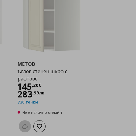
METOD
ъглов стенен шкаф с
рафтове
Цена
145,20 €
145
,
20
€
283
,
99
лв
730 точки
Не е налично онлайн
а с любими
Προσθήκη στο καλάθι
Добави към списъка с любими