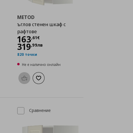
METOD
ъглов стенен шкаф с
рафтове
Цена
163,61 €
163
,
61
€
319
,
99
лв
820 точки
Не е налично онлайн
Προσθήκη στο καλάθι
Добави към списъка с любими
а с любими
Сравнение