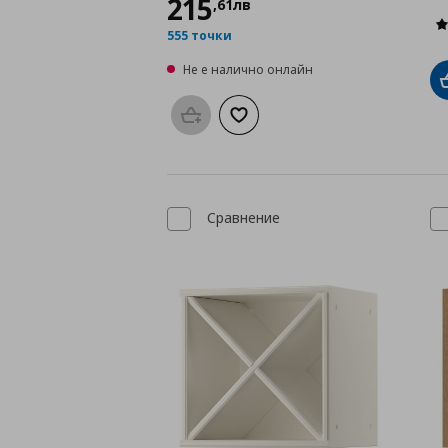
215
,
61
лв
555 точки
Не е налично онлайн
Προσθήκη στο καλάθι
Добави към списъка с любими
Сравнение