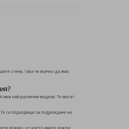
нлайн
шите стени, така че всичко да има
ия?
EA има най-различни модели. Те могат
. Те са подходящи за подреждане на
ете всичко, от което имате нужда;