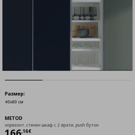
Размер:
40x80 см
METOD
хоризонт. стенен шкаф с 2 врати, push бутон
Цена
166,16 €
166
,
16
€