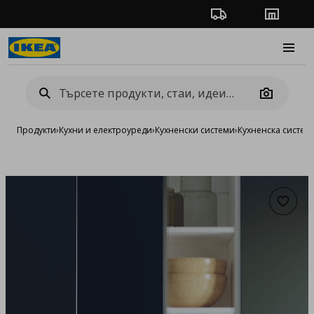
Проследяване на п
Магази
Burge
Camera
Продукти
›
Кухни и електроуреди
›
Кухненски системи
›
Кухненска систе
Добав