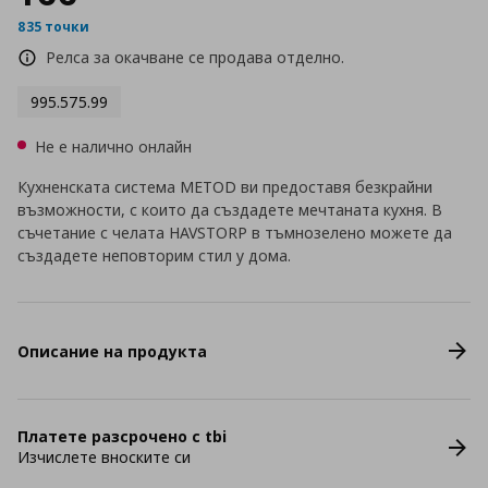
835 точки
Релса за окачване се продава отделно.
995.575.99
Не е налично онлайн
Кухненската система METOD ви предоставя безкрайни
възможности, с които да създадете мечтаната кухня. В
съчетание с челата HAVSTORP в тъмнозелено можете да
създадете неповторим стил у дома.
Описание на продукта
Платете разсрочено с tbi
Изчислете вноските си