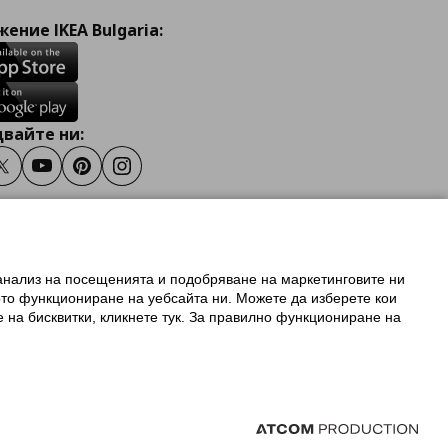
ение IKEA Bulgaria:
вайте ни:
ook
Twitter
Youtube
Pinterest
Instagram
 анализ на посещенията и подобряване на маркетинговите ни
олзване на ikea.bg
ото функциониране на уебсайта ни. Можете да изберете кои
 IKEA Family
е на бисквитки, кликнете тук. За правилно функциониране на