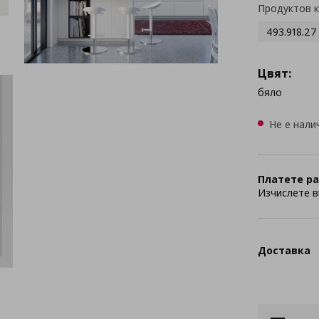
Продуктов 
493.918.27
Цвят:
бяло
Не е нали
Платете ра
Изчислете в
Доставка