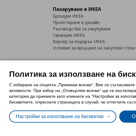
Пазаруване в ИКЕА
Брошури ИКЕА
Проектиране и дизайн
Ръководства за закупуване
Гаранции ИКЕА
Ваучер за подарък ИКЕА
Условия за връщане на закупени стоки
Политика за използване на бис
С избиране на опцията „Приемам всички“, Вие се съгласявате
Политика за използване на бискви
активности. При избор на „Отхвърлям всички“ ще се инсталир
Обща политика за личните данни
категории да приемете като кликнете на "Настройки за използв
Политика за защита на лични данн
бисквитките, опреснете страницата в случай, че оттеглите съгл
Настройки за използване на бисквитки
О
© Inter-IKEA Systems B.V. 1999 - 2025