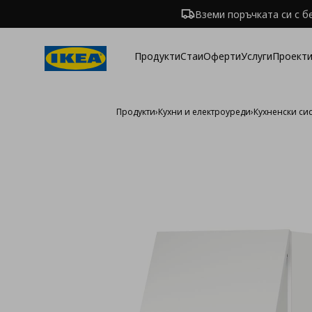
Вземи поръчката си с б
Продукти
Стаи
Оферти
Услуги
Проекти
Продукти
›
Кухни и електроуреди
›
Кухненски си