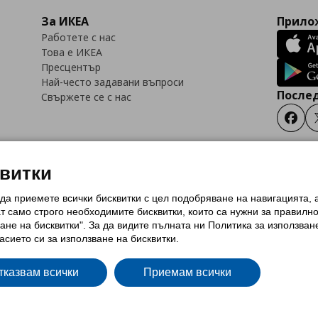
За ИКЕА
Прилож
Работете с нас
Това е ИКЕА
Пресцентър
Най-често задавани въпроси
Послед
Свържете се с нас
Faceb
квитки
 да приемете всички бисквитки с цел подобряване на навигацията,
тки (Cookies)
Избор на настройки за използване на бисквитки
Условия за п
ат само строго необходимитe бисквитки, които са нужни за правилн
Политика за защита на личните данни на ikea.bg
Общи условия на програма
ане на бисквитки". За да видите пълната ни Политика за използван
и на програма IKEA Family
асието си за използване на бисквитки.
тказвам всички
Приемам всички