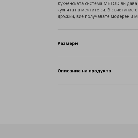
Кухненската система METOD ви дава
кухнята на мечтите си. В съчетание 
дръжки, вие получавате модерен и м
Размери
Описание на продукта