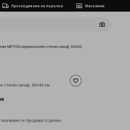
Проследяване на поръчка
Магазини
Camera
фове METOD
›
хоризонтален стенен шкаф, 60x40 см
Добави към списъка с люб
н стенен шкаф, 60x40 см
а
99,18 €
лв
 окачване се продава отделно.