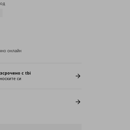
код
чно онлайн
зсрочено с tbi
носките си