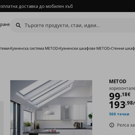
езплатна доставка до мобилен хъб
ране
стеми
›
Кухненска система METOD
›
Кухненски шкафове METOD
›
Стенни шка
METOD
хоризонтале
Цен
99
,
18
€
193
,
98
500 точки
Релса за