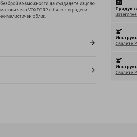
 безброй възможности да създадете изцяло
Продукт
с матови чела VOXTORP в бяло с вградени
изтегляне
инималистичен облик.
Инструкц
Свалете P
Инструкц
Свалете P