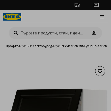
Проследяване на п
Магази
Burge
Camera
Продукти
›
Кухни и електроуреди
›
Кухненски системи
›
Кухненска систе
Добав