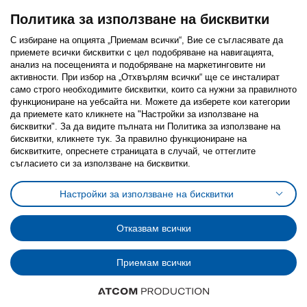
Политика за използване на бисквитки
С избиране на опцията „Приемам всички“, Вие се съгласявате да
приемете всички бисквитки с цел подобряване на навигацията,
Последвайте ни:
анализ на посещенията и подобряване на маркетинговите ни
активности. При избор на „Отхвърлям всички“ ще се инсталират
Facebook
Twitter
Youtube
Pinterest
Instagram
само строго необходимитe бисквитки, които са нужни за правилното
функциониране на уебсайта ни. Можете да изберете кои категории
да приемете като кликнете на "Настройки за използване на
бисквитки". За да видите пълната ни Политика за използване на
бисквитки, кликнете тук. За правилно функциониране на
бисквитките, опреснете страницата в случай, че оттеглите
съгласието си за използване на бисквитки.
Политика за използване на бисквитки (Cookies)
Избор на настройки за използване на бисквитки
Настройки за използване на бисквитки
Условия за ползване на ikea.bg
Обща политика за личните данни
Политика за защита на личните данни на ikea.bg
Общи условия на програма IKEA Family
Отказвам всички
Политика за защита на лични данни на програма IKEA Family
Приемам всички
© Inter-IKEA Systems B.V. 1999 - 2025