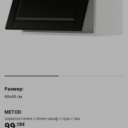
Размер:
60x40 см
METOD
хоризонтален стенен шкаф с пуш с-ма
Цена
99,18 €
99
,
18
€