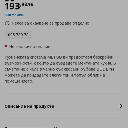
193
,
98
лв
500 точки
Релса за окачване се продава отделно.
095.789.78
Не е налично онлайн
Кухненската система METOD ви предоставя безкрайни
възможности, с които да създадете мечтаната кухня. В
съчетание с чела в черно със скосени ръбове BODBYN
можете да придадете елегантен и топъл облик на
помещението.
Описание на продукта