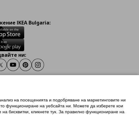
ение IKEA Bulgaria:
вайте ни:
ook
Twitter
Youtube
Pinterest
Instagram
 анализ на посещенията и подобряване на маркетинговите ни
олзване на ikea.bg
ото функциониране на уебсайта ни. Можете да изберете кои
 IKEA Family
е на бисквитки, кликнете тук. За правилно функциониране на