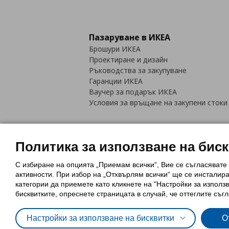
Пазаруване в ИКЕА
Брошури ИКЕА
Проектиране и дизайн
Ръководства за закупуване
Гаранции ИКЕА
Ваучер за подарък ИКЕА
Условия за връщане на закупени стоки
Политика за използване на бис
С избиране на опцията „Приемам всички“, Вие се съгласявате
Политика за използване на бискви
активности. При избор на „Отхвърлям всички“ ще се инсталир
Обща политика за личните данни
категории да приемете като кликнете на "Настройки за използв
Политика за защита на лични данн
бисквитките, опреснете страницата в случай, че оттеглите съгл
Настройки за използване на бисквитки
О