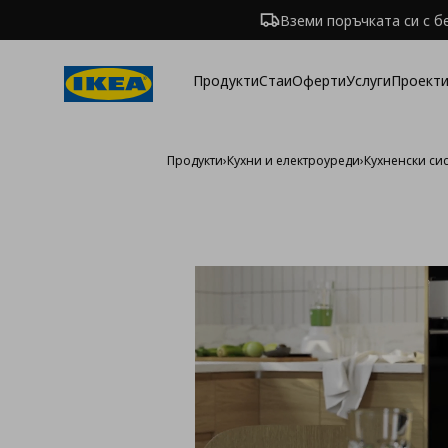
Вземи поръчката си с б
Продукти
Стаи
Оферти
Услуги
Проекти
Продукти
›
Кухни и електроуреди
›
Кухненски си