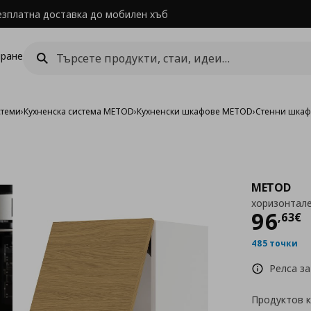
езплатна доставка до мобилен хъб
ране
стеми
›
Кухненска система METOD
›
Кухненски шкафове METOD
›
Стенни шка
METOD
хоризонтале
Цен
96
,
63
€
485 точки
Релса за
Продуктов 