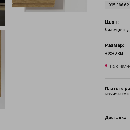
995.386.62
Цвят:
бяло/цвят 
Размер:
40x40 см
Не е нали
Платете ра
Изчислете в
Доставка