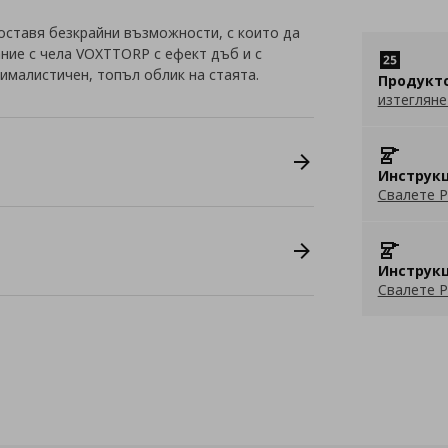
оставя безкрайни възможности, с които да
ание с чела VOXTTORP с ефект дъб и с
ималистичен, топъл облик на стаята.
Продукт
изтегляне
Инструкц
Свалете P
Инструкц
Свалете P