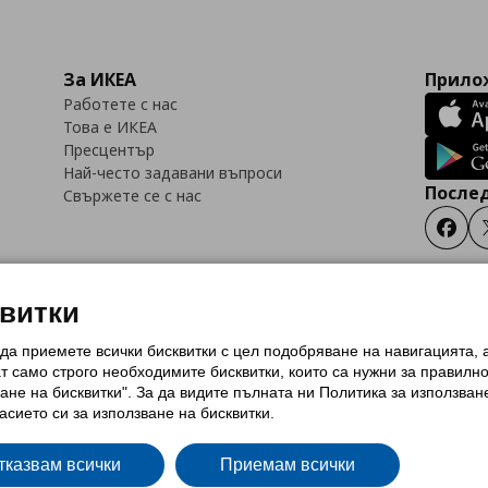
За ИКЕА
Прилож
Работете с нас
Това е ИКЕА
Пресцентър
Най-често задавани въпроси
Послед
Свържете се с нас
Faceb
квитки
 да приемете всички бисквитки с цел подобряване на навигацията,
тки (Cookies)
Избор на настройки за използване на бисквитки
Условия за п
ат само строго необходимитe бисквитки, които са нужни за правилн
Политика за защита на личните данни на ikea.bg
Общи условия на програма
ане на бисквитки". За да видите пълната ни Политика за използван
и на програма IKEA Family
асието си за използване на бисквитки.
тказвам всички
Приемам всички