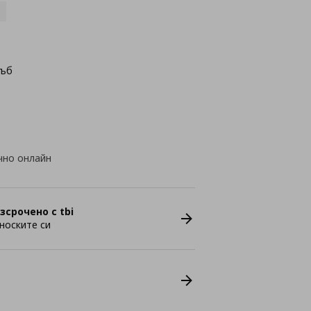
дъб
чно онлайн
зсрочено с tbi
носките си