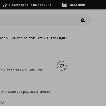
Проследяване на поръчка
Магазини
Camera
фове METOD
›
хоризонтален стенен шкаф с пуш с-ма
Добави към списъка с люб
н стенен шкаф с пуш с-ма
а
96,63 €
 окачване се продава отделно.
код