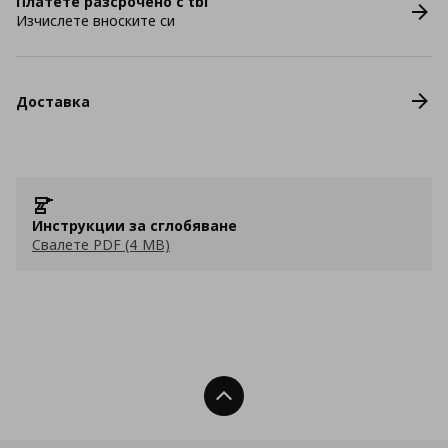
Платете разсрочено с tbi
Изчислете вноските си
Доставка
Инструкции за сглобяване
Свалете PDF (4 MB)
Нагоре