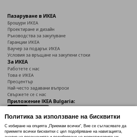
Пазаруване в ИКЕА
Брошури ИКЕА
Проектиране и дизайн
Ръководства за закупуване
Гаранции ИКЕА
Ваучер за подарък ИКЕА
Условия за връщане на закупени стоки
За ИКЕА
Работете с нас
Това е ИКЕА
Пресцентър
Най-често задавани въпроси
Свържете се с нас
Приложение IKEA Bulgaria:
Политика за използване на бисквитки
С избиране на опцията „Приемам всички“, Вие се съгласявате да
приемете всички бисквитки с цел подобряване на навигацията,
Последвайте ни:
анализ на посещенията и подобряване на маркетинговите ни