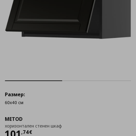
Размер:
60x40 см
METOD
хоризонтален стенен шкаф
Цена
101,74 €
101
,
74
€