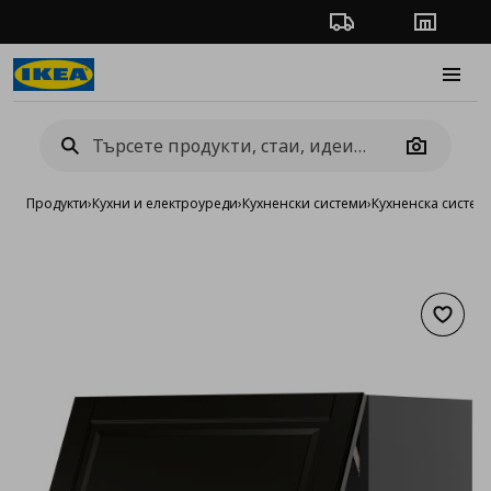
Проследяване на п
Магази
Burge
Camera
Продукти
›
Кухни и електроуреди
›
Кухненски системи
›
Кухненска систе
Добав