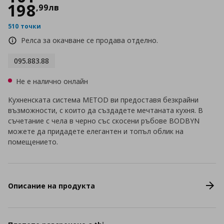
198
,
99
лв
510 точки
Релса за окачване се продава отделно.
095.883.88
Не е налично онлайн
Кухненската система METOD ви предоставя безкрайни
възможности, с които да създадете мечтаната кухня. В
съчетание с чела в черно със скосени ръбове BODBYN
можете да придадете елегантен и топъл облик на
помещението.
Описание на продукта