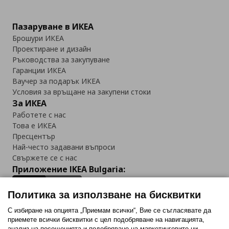
Пазаруване в ИКЕА
Брошури ИКЕА
Проектиране и дизайн
Ръководства за закупуване
Гаранции ИКЕА
Ваучер за подарък ИКЕА
Условия за връщане на закупени стоки
За ИКЕА
Работете с нас
Това е ИКЕА
Пресцентър
Най-често задавани въпроси
Свържете се с нас
Приложение IKEA Bulgaria:
Политика за използване на бисквитки
С избиране на опцията „Приемам всички“, Вие се съгласявате да
приемете всички бисквитки с цел подобряване на навигацията,
Последвайте ни:
анализ на посещенията и подобряване на маркетинговите ни