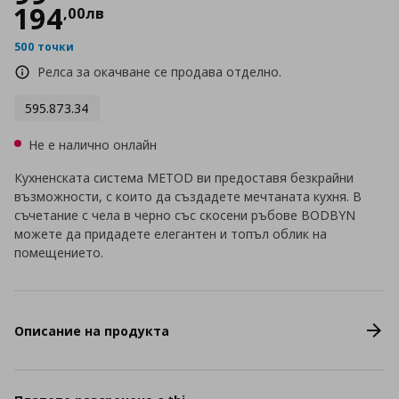
194
,
00
лв
500 точки
Релса за окачване се продава отделно.
595.873.34
Не е налично онлайн
Кухненската система METOD ви предоставя безкрайни
възможности, с които да създадете мечтаната кухня. В
съчетание с чела в черно със скосени ръбове BODBYN
можете да придадете елегантен и топъл облик на
помещението.
Описание на продукта