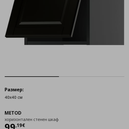
Размер:
40x40 см
METOD
хоризонтален стенен шкаф
Цена
99,19 €
99
,
19
€