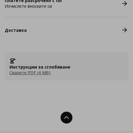
Платете разсрочено с tbi
Изчислете вноските си
Доставка
Инструкции за сглобяване
Свалете PDF (4 MB)
Нагоре