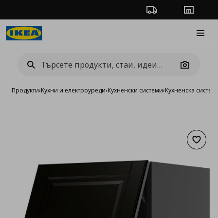
Проследяване на п
Магази
Burge
Camera
Продукти
›
Кухни и електроуреди
›
Кухненски системи
›
Кухненска систе
Добав