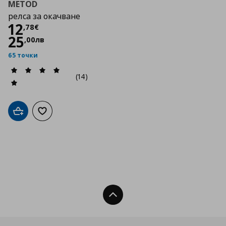
METOD
релса за окачване
Цена
12,78 €
12
,
78
€
25
,
00
лв
65 точки
(14)
Добави в кошницата
Добави към списъка с любими
Нагоре