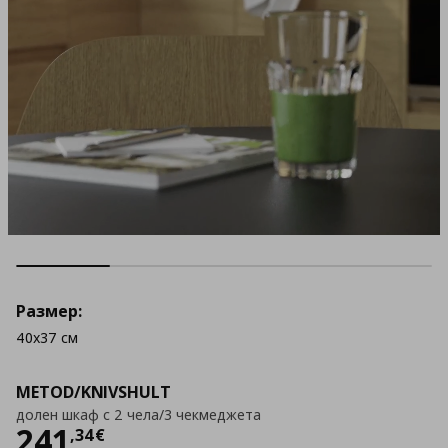
Размер:
40x37 см
METOD/KNIVSHULT
долен шкаф с 2 чела/3 чекмеджета
Цена
241,34 €
241
,
34
€