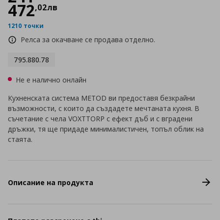
472
,
02
лв
1210 точки
Релса за окачване се продава отделно.
795.880.78
Не е налично онлайн
Кухненската система METOD ви предоставя безкрайни
възможности, с които да създадете мечтаната кухня. В
съчетание с чела VOXTTORP с ефект дъб и с вградени
дръжки, тя ще придаде минималистичен, топъл облик на
стаята.
Описание на продукта