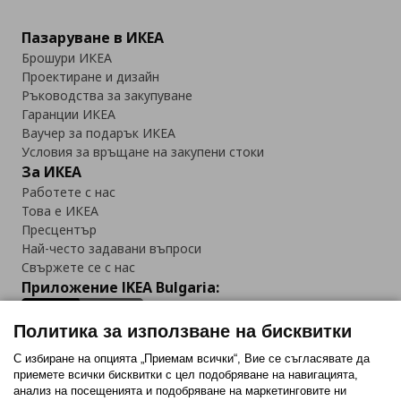
Пазаруване в ИКЕА
Брошури ИКЕА
Проектиране и дизайн
Ръководства за закупуване
Гаранции ИКЕА
Ваучер за подарък ИКЕА
Условия за връщане на закупени стоки
За ИКЕА
Работете с нас
Това е ИКЕА
Пресцентър
Най-често задавани въпроси
Свържете се с нас
Приложение IKEA Bulgaria:
Политика за използване на бисквитки
С избиране на опцията „Приемам всички“, Вие се съгласявате да
приемете всички бисквитки с цел подобряване на навигацията,
Последвайте ни:
анализ на посещенията и подобряване на маркетинговите ни