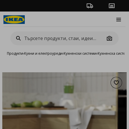
Проследяване на п
Магази
Burge
Camera
Продукти
›
Кухни и електроуреди
›
Кухненски системи
›
Кухненска систе
Добав