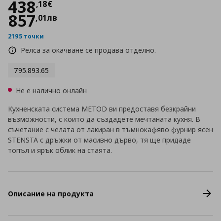
Цена
438,18 €
438
,
18
€
857
,
01
лв
2195 точки
Релса за окачване се продава отделно.
795.893.65
Не е налично онлайн
Кухненската система METOD ви предоставя безкрайни
възможности, с които да създадете мечтаната кухня. В
съчетание с челата от лакиран в тъмнокафяво фурнир ясен
STENSTA с дръжки от масивно дърво, тя ще придаде
топъл и ярък облик на стаята.
Описание на продукта