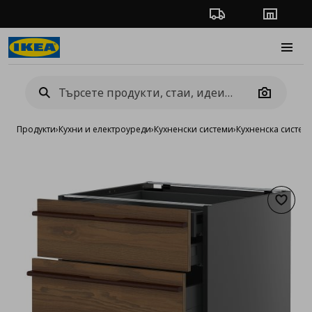
Проследяване на п
Магази
Burge
Camera
Продукти
›
Кухни и електроуреди
›
Кухненски системи
›
Кухненска систе
Добав