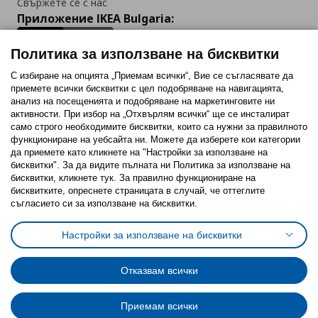
Свържете се с нас
Приложение IKEA Bulgaria:
Политика за използване на бисквитки
С избиране на опцията „Приемам всички“, Вие се съгласявате да
приемете всички бисквитки с цел подобряване на навигацията,
Последвайте ни:
анализ на посещенията и подобряване на маркетинговите ни
активности. При избор на „Отхвърлям всички“ ще се инсталират
Facebook
Twitter
Youtube
Pinterest
Instagram
само строго необходимитe бисквитки, които са нужни за правилното
функциониране на уебсайта ни. Можете да изберете кои категории
да приемете като кликнете на "Настройки за използване на
бисквитки". За да видите пълната ни Политика за използване на
бисквитки, кликнете тук. За правилно функциониране на
бисквитките, опреснете страницата в случай, че оттеглите
съгласието си за използване на бисквитки.
Политика за използване на бисквитки (Cookies)
Избор на настройки за използване на бисквитки
Настройки за използване на бисквитки
Условия за ползване на ikea.bg
Обща политика за личните данни
Политика за защита на личните данни на ikea.bg
Общи условия на програма IKEA Family
Отказвам всички
Политика за защита на лични данни на програма IKEA Family
Приемам всички