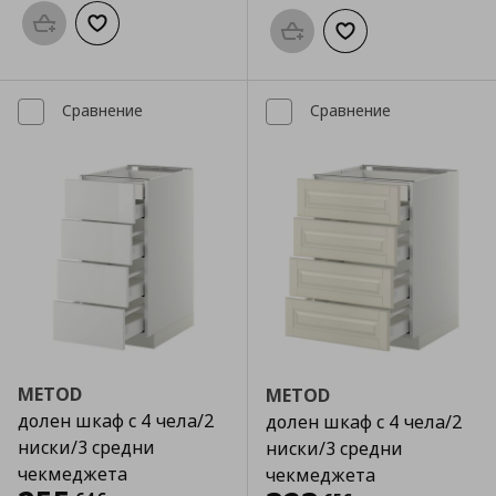
Προσθήκη στο καλάθι
Добави към списъка с любими
Προσθήκη στο καλάθι
Добави към списък
Сравнение
Сравнение
METOD
METOD
долен шкаф с 4 чела/2
долен шкаф с 4 чела/2
ниски/3 средни
ниски/3 средни
чекмеджета
чекмеджета