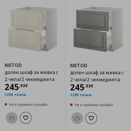
METOD
METOD
долен шкаф за мивка с
долен шкаф за мивка с
2 чела/2 чекмеджета
2 чела/2 чекмеджета
Цена
245,93 €
245
Цена
245,93 €
245
,
93
€
,
93
€
1230 точки
1230 точки
Не е налично онлайн
Не е налично онлайн
Προσθήκη στο καλάθι
Добави към списъка с любими
Προσθήκη στο καλάθι
Добави към списък