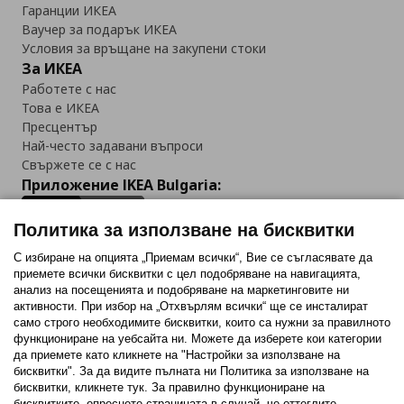
Гаранции ИКЕА
Ваучер за подарък ИКЕА
Условия за връщане на закупени стоки
За ИКЕА
Работете с нас
Това е ИКЕА
Пресцентър
Най-често задавани въпроси
Свържете се с нас
Приложение IKEA Bulgaria:
Политика за използване на бисквитки
С избиране на опцията „Приемам всички“, Вие се съгласявате да
приемете всички бисквитки с цел подобряване на навигацията,
Последвайте ни:
анализ на посещенията и подобряване на маркетинговите ни
активности. При избор на „Отхвърлям всички“ ще се инсталират
Facebook
Twitter
Youtube
Pinterest
Instagram
само строго необходимитe бисквитки, които са нужни за правилното
функциониране на уебсайта ни. Можете да изберете кои категории
да приемете като кликнете на "Настройки за използване на
бисквитки". За да видите пълната ни Политика за използване на
бисквитки, кликнете тук. За правилно функциониране на
бисквитките, опреснете страницата в случай, че оттеглите