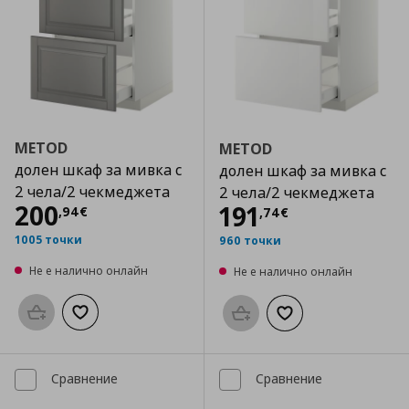
METOD
METOD
долен шкаф за мивка с
долен шкаф за мивка с
2 чела/2 чекмеджета
2 чела/2 чекмеджета
Цена
200,94 €
200
Цена
191,74 €
191
,
94
€
,
74
€
1005 точки
960 точки
Не е налично онлайн
Не е налично онлайн
Προσθήκη στο καλάθι
Добави към списъка с любими
Προσθήκη στο καλάθι
Добави към списък
Сравнение
Сравнение