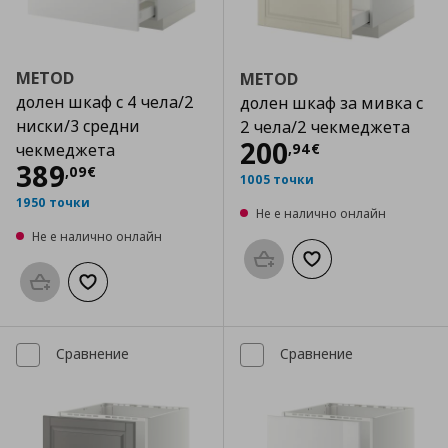
METOD
METOD
долен шкаф с 4 чела/2
долен шкаф за мивка с
ниски/3 средни
2 чела/2 чекмеджета
Цена
200,94 €
200
,
94
€
чекмеджета
Цена
389,09 €
389
,
09
€
1005 точки
1950 точки
Не е налично онлайн
Не е налично онлайн
Προσθήκη στο καλάθι
Добави към списък
Προσθήκη στο καλάθι
Добави към списъка с любими
Сравнение
Сравнение