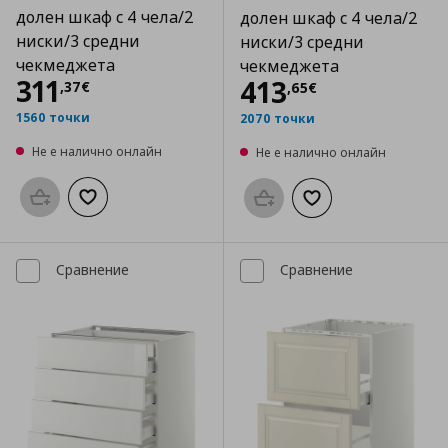
долен шкаф с 4 чела/2
долен шкаф с 4 чела/2
ниски/3 средни
ниски/3 средни
чекмеджета
чекмеджета
Цена
311,37 €
311
Цена
413,65 €
413
,
37
€
,
65
€
1560 точки
2070 точки
Не е налично онлайн
Не е налично онлайн
Προσθήκη στο καλάθι
Добави към списъка с любими
Προσθήκη στο καλάθι
Добави към списък
Сравнение
Сравнение