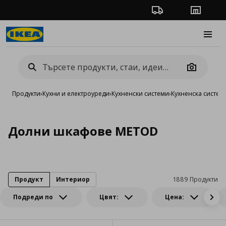
Проследяване на п
Магази
Burge
Camera
Продукти
›
Кухни и електроуреди
›
Кухненски системи
›
Кухненска систе
Долни шкафове METOD
Продукт
Интериор
1889 Продукти
Подреди по
Цвят:
Цена: