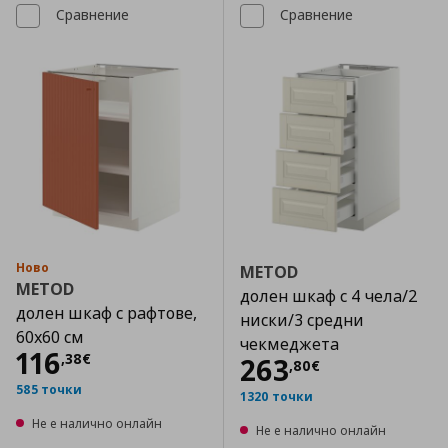
Сравнение
Сравнение
Ново
METOD
METOD
долен шкаф с 4 чела/2
долен шкаф с рафтове,
ниски/3 средни
60x60 см
чекмеджета
Цена
116,38 €
116
,
38
€
Цена
263,80 €
263
,
80
€
585 точки
1320 точки
Не е налично онлайн
Не е налично онлайн