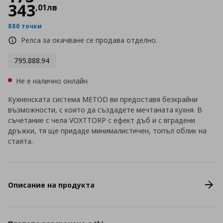
343
,
01
лв
880 точки
Релса за окачване се продава отделно.
795.888.94
Не е налично онлайн
Кухненската система METOD ви предоставя безкрайни
възможности, с които да създадете мечтаната кухня. В
съчетание с чела VOXTTORP с ефект дъб и с вградени
дръжки, тя ще придаде минималистичен, топъл облик на
стаята.
Описание на продукта