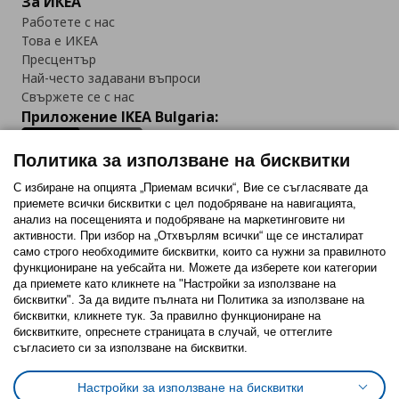
За ИКЕА
Работете с нас
Това е ИКЕА
Пресцентър
Най-често задавани въпроси
Свържете се с нас
Приложение IKEA Bulgaria:
Политика за използване на бисквитки
С избиране на опцията „Приемам всички“, Вие се съгласявате да
приемете всички бисквитки с цел подобряване на навигацията,
Последвайте ни:
анализ на посещенията и подобряване на маркетинговите ни
активности. При избор на „Отхвърлям всички“ ще се инсталират
Facebook
Twitter
Youtube
Pinterest
Instagram
само строго необходимитe бисквитки, които са нужни за правилното
функциониране на уебсайта ни. Можете да изберете кои категории
да приемете като кликнете на "Настройки за използване на
бисквитки". За да видите пълната ни Политика за използване на
бисквитки, кликнете тук. За правилно функциониране на
бисквитките, опреснете страницата в случай, че оттеглите
съгласието си за използване на бисквитки.
Политика за използване на бисквитки (Cookies)
Избор на настройки за използване на бисквитки
Настройки за използване на бисквитки
Условия за ползване на ikea.bg
Обща политика за личните данни