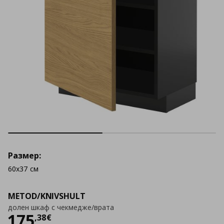
Размер:
60x37 см
METOD/KNIVSHULT
долен шкаф с чекмедже/врата
Цена
175,38 €
175
,
38
€