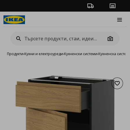
Проследяване на п
Магази
Burge
Camera
Продукти
›
Кухни и електроуреди
›
Кухненски системи
›
Кухненска систе
Добав