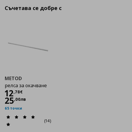
Съчетава се добре с
METOD
релса за окачване
Цена
12,78 €
12
,
78
€
25
,
00
лв
65 точки
(14)