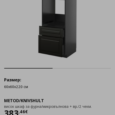
Размер:
60x60x220 см
METOD/KNIVSHULT
висок шкаф за фурна/микровълнова + вр./2 чекм.
Цена
383,46 €
383
,
46
€