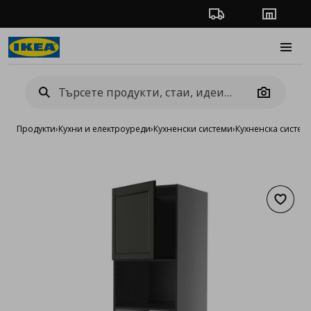
Проследяване на п
Магази
Burge
Camera
Продукти
›
Кухни и електроуреди
›
Кухненски системи
›
Кухненска систе
Добав