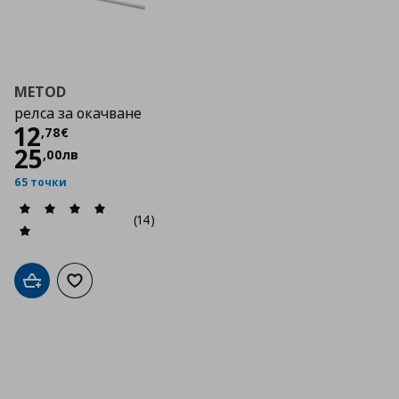
METOD
релса за окачване
Цена
12,78 €
12
,
78
€
25
,
00
лв
65 точки
(14)
Добави в кошницата
Добави към списъка с любими