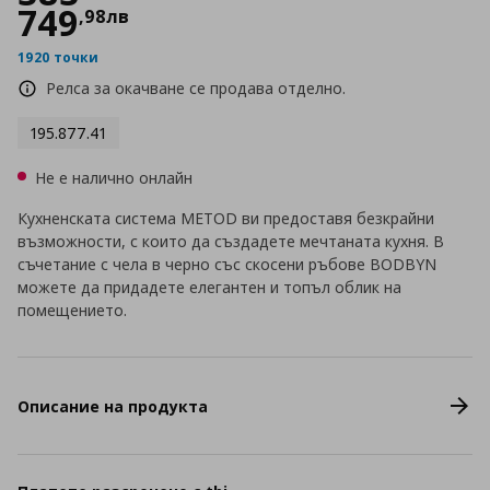
749
,
98
лв
1920 точки
Релса за окачване се продава отделно.
195.877.41
Не е налично онлайн
Кухненската система METOD ви предоставя безкрайни
възможности, с които да създадете мечтаната кухня. В
съчетание с чела в черно със скосени ръбове BODBYN
можете да придадете елегантен и топъл облик на
помещението.
Описание на продукта