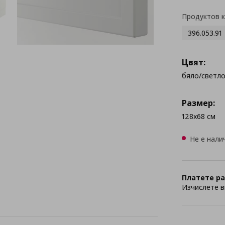
Продуктов 
396.053.91
Цвят:
бяло/светл
Размер:
128x68 см
Не е нали
Платете ра
Изчислете в