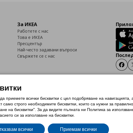
За ИКЕА
Прилож
Работете с нас
Това е ИКЕА
Пресцентър
Най-често задавани въпроси
Послед
Свържете се с нас
Faceb
квитки
 да приемете всички бисквитки с цел подобряване на навигацията,
тки (Cookies)
Избор на настройки за използване на бисквитки
Условия за п
ат само строго необходимитe бисквитки, които са нужни за правилн
Политика за защита на личните данни на ikea.bg
Общи условия на програма
ане на бисквитки". За да видите пълната ни Политика за използван
и на програма IKEA Family
асието си за използване на бисквитки.
тказвам всички
Приемам всички