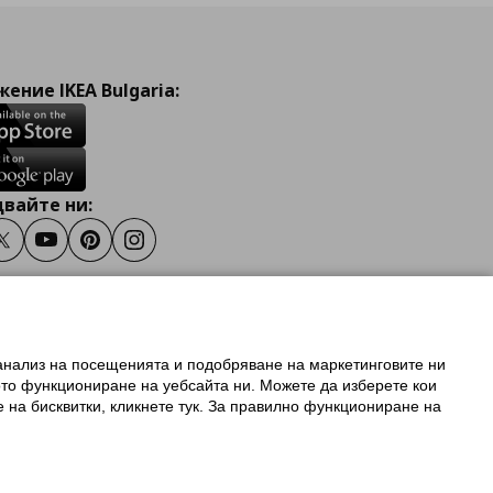
ение IKEA Bulgaria:
вайте ни:
ook
Twitter
Youtube
Pinterest
Instagram
 анализ на посещенията и подобряване на маркетинговите ни
олзване на ikea.bg
ото функциониране на уебсайта ни. Можете да изберете кои
 IKEA Family
е на бисквитки, кликнете тук. За правилно функциониране на