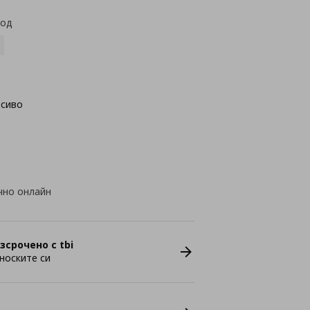
код
осиво
чно онлайн
зсрочено с tbi
носките си