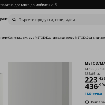
езплатна доставка до мобилен хъб
ране
стеми
›
Кухненска система METOD
›
Кухненски шкафове METOD
›
Долни шкаф
METOD/MA
ъглов долен
128x68 см
Цен
223
,
43
436
,
99
1120 точки
Релса за