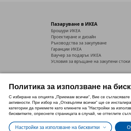
Пазаруване в ИКЕА
Брошури ИКЕА
Проектиране и дизайн
Ръководства за закупуване
Гаранции ИКЕА
Ваучер за подарък ИКЕА
Условия за връщане на закупени стоки
Политика за използване на бис
С избиране на опцията „Приемам всички“, Вие се съгласявате
Политика за използване на бискви
активности. При избор на „Отхвърлям всички“ ще се инсталир
Обща политика за личните данни
категории да приемете като кликнете на "Настройки за използв
Политика за защита на лични данн
бисквитките, опреснете страницата в случай, че оттеглите съгл
Настройки за използване на бисквитки
О