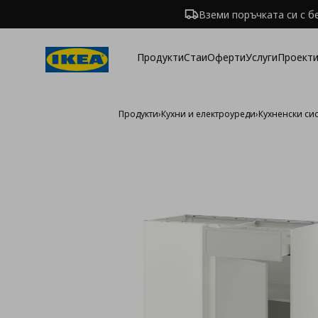
Вземи поръчката си с б
Продукти
Стаи
Оферти
Услуги
Проекти
Продукти
›
Кухни и електроуреди
›
Кухненски си