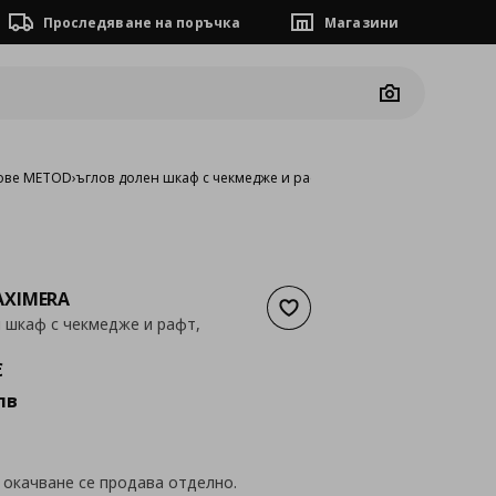
Проследяване на поръчка
Магазини
Camera
ове METOD
›
ъглов долен шкаф с чекмедже и рафт, 128x68 см
XIMERA
Добави към списъка с люб
 шкаф с чекмедже и рафт,
а
223,43 €
€
лв
 окачване се продава отделно.