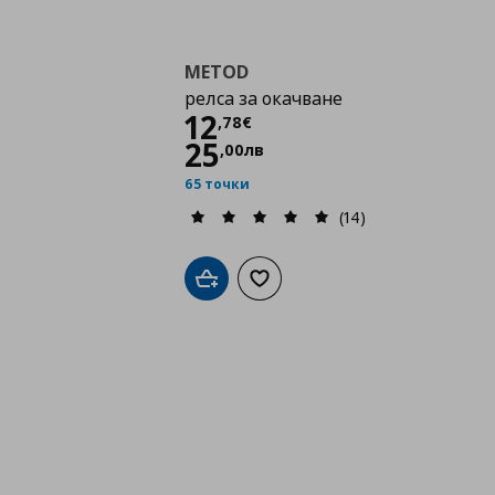
METOD
релса за окачване
Цена
12,78 €
12
,
78
€
25
,
00
лв
65 точки
(14)
Добави в кошницата
Добави към списъка с любими