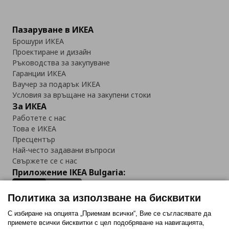
Пазаруване в ИКЕА
Брошури ИКЕА
Проектиране и дизайн
Ръководства за закупуване
Гаранции ИКЕА
Ваучер за подарък ИКЕА
Условия за връщане на закупени стоки
За ИКЕА
Работете с нас
Това е ИКЕА
Пресцентър
Най-често задавани въпроси
Свържете се с нас
Приложение IKEA Bulgaria:
Политика за използване на бисквитки
С избиране на опцията „Приемам всички“, Вие се съгласявате да
приемете всички бисквитки с цел подобряване на навигацията,
Последвайте ни: