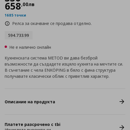
658
,
00
лв
1685 точки
Релса за окачване се продава отделно.
594.733.99
Не е налично онлайн
Кухненската система METOD ви дава безброй
възможности да създадете изцяло кухнята на мечтите си.
В съчетание с чела ENKÖPING в бяло с фина структура
получавате класически облик с приветлив характер.
Описание на продукта
Платете разсрочено с tbi
Изчислете вноските си