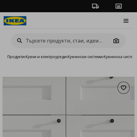
Проследяване на п
Магази
Burge
Camera
Продукти
›
Кухни и електроуреди
›
Кухненски системи
›
Кухненска систе
Добав