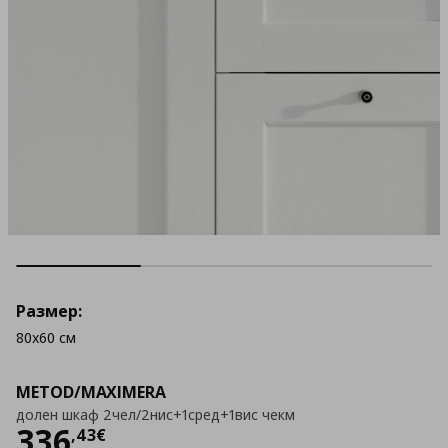
Размер:
80x60 см
METOD/MAXIMERA
долен шкаф 2чел/2нис+1сред+1вис чекм
Цена
336,43 €
336
,
43
€