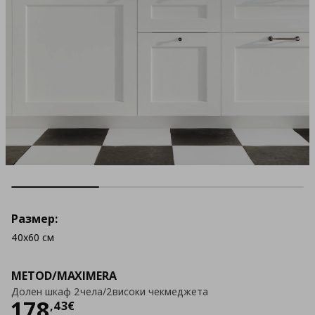
Размер:
40x60 см
METOD/MAXIMERA
Долен шкаф 2чела/2високи чекмеджета
Цена
178,43 €
178
,
43
€