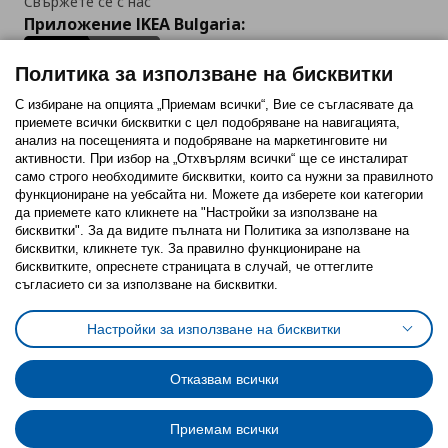
Свържете се с нас
Приложение IKEA Bulgaria:
Политика за използване на бисквитки
С избиране на опцията „Приемам всички“, Вие се съгласявате да
приемете всички бисквитки с цел подобряване на навигацията,
Последвайте ни:
анализ на посещенията и подобряване на маркетинговите ни
активности. При избор на „Отхвърлям всички“ ще се инсталират
Facebook
Twitter
Youtube
Pinterest
Instagram
само строго необходимитe бисквитки, които са нужни за правилното
функциониране на уебсайта ни. Можете да изберете кои категории
да приемете като кликнете на "Настройки за използване на
бисквитки". За да видите пълната ни Политика за използване на
бисквитки, кликнете тук. За правилно функциониране на
бисквитките, опреснете страницата в случай, че оттеглите
съгласието си за използване на бисквитки.
Политика за използване на бисквитки (Cookies)
Избор на настройки за използване на бисквитки
Настройки за използване на бисквитки
Условия за ползване на ikea.bg
Обща политика за личните данни
Политика за защита на личните данни на ikea.bg
Общи условия на програма IKEA Family
Отказвам всички
Политика за защита на лични данни на програма IKEA Family
Приемам всички