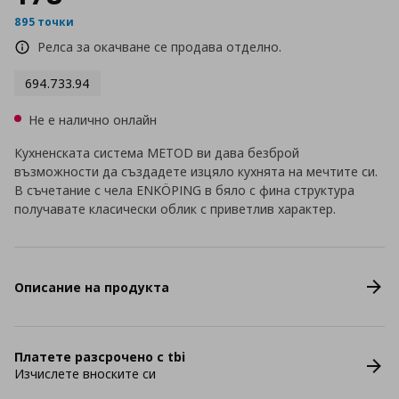
895 точки
Релса за окачване се продава отделно.
694.733.94
Не е налично онлайн
Кухненската система METOD ви дава безброй
възможности да създадете изцяло кухнята на мечтите си.
В съчетание с чела ENKÖPING в бяло с фина структура
получавате класически облик с приветлив характер.
Описание на продукта
Платете разсрочено с tbi
Изчислете вноските си