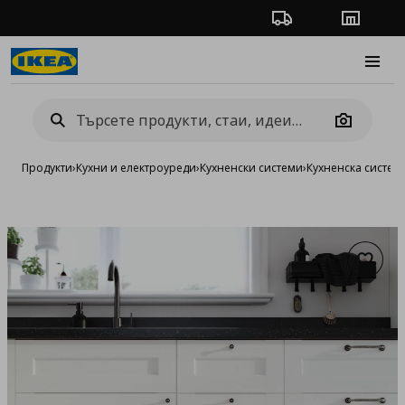
Проследяване на п
Магази
Burge
Camera
Продукти
›
Кухни и електроуреди
›
Кухненски системи
›
Кухненска систе
Добав