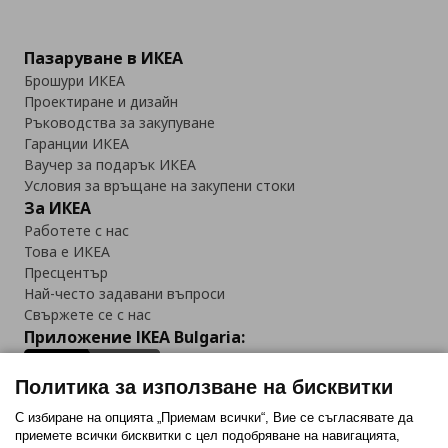
Пазаруване в ИКЕА
Брошури ИКЕА
Проектиране и дизайн
Ръководства за закупуване
Гаранции ИКЕА
Ваучер за подарък ИКЕА
Условия за връщане на закупени стоки
За ИКЕА
Работете с нас
Това е ИКЕА
Пресцентър
Най-често задавани въпроси
Свържете се с нас
Приложение IKEA Bulgaria:
Политика за използване на бисквитки
С избиране на опцията „Приемам всички“, Вие се съгласявате да
приемете всички бисквитки с цел подобряване на навигацията,
Последвайте ни: