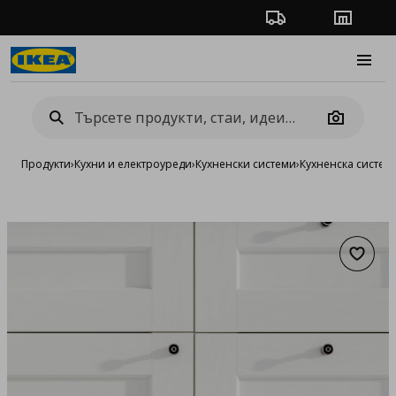
Проследяване на п
Магази
Burge
Camera
Продукти
›
Кухни и електроуреди
›
Кухненски системи
›
Кухненска систе
Добав