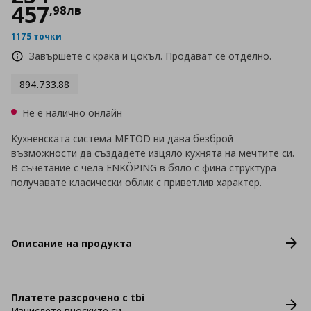
457
,
98
лв
1175 точки
Завършете с крака и цокъл. Продават се отделно.
894.733.88
Не е налично онлайн
Кухненската система METOD ви дава безброй
възможности да създадете изцяло кухнята на мечтите си.
В съчетание с чела ENKÖPING в бяло с фина структура
получавате класически облик с приветлив характер.
Описание на продукта
Платете разсрочено с tbi
Изчислете вноските си