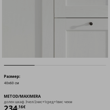
Размер:
40x60 см
METOD/MAXIMERA
долен шкаф 3чел/2нис+1сред+1вис чекм
Цена
234,16 €
234
,
16
€