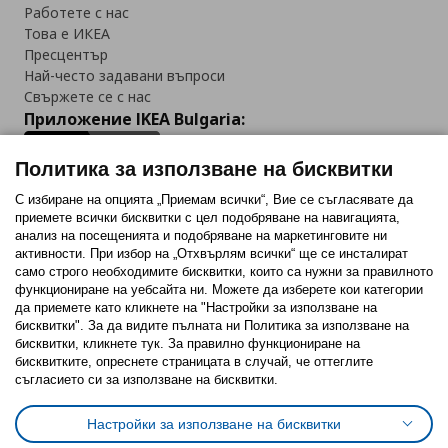
Работете с нас
Това е ИКЕА
Пресцентър
Най-често задавани въпроси
Свържете се с нас
Приложение IKEA Bulgaria:
Политика за използване на бисквитки
С избиране на опцията „Приемам всички“, Вие се съгласявате да
приемете всички бисквитки с цел подобряване на навигацията,
Последвайте ни:
анализ на посещенията и подобряване на маркетинговите ни
активности. При избор на „Отхвърлям всички“ ще се инсталират
Facebook
Twitter
Youtube
Pinterest
Instagram
само строго необходимитe бисквитки, които са нужни за правилното
функциониране на уебсайта ни. Можете да изберете кои категории
да приемете като кликнете на "Настройки за използване на
бисквитки". За да видите пълната ни Политика за използване на
бисквитки, кликнете тук. За правилно функциониране на
бисквитките, опреснете страницата в случай, че оттеглите
съгласието си за използване на бисквитки.
Политика за използване на бисквитки (Cookies)
Избор на настройки за използване на бисквитки
Настройки за използване на бисквитки
Условия за ползване на ikea.bg
Обща политика за личните данни
Политика за защита на личните данни на ikea.bg