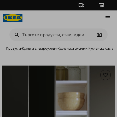
Проследяване на п
Магази
Burge
Camera
Продукти
›
Кухни и електроуреди
›
Кухненски системи
›
Кухненска систе
Добав