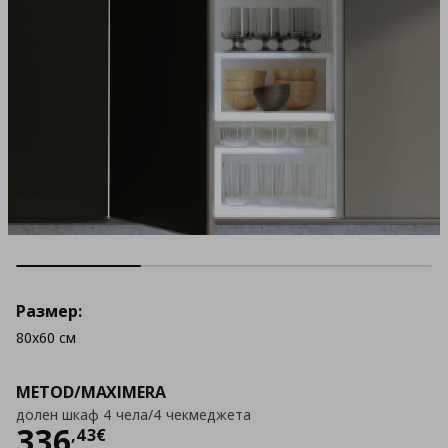
Размер:
80x60 см
METOD/MAXIMERA
долен шкаф 4 чела/4 чекмеджета
Цена
336,43 €
336
,
43
€