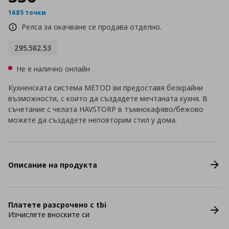
1685 точки
Релса за окачване се продава отделно.
295.582.53
Не е налично онлайн
Кухненската система METOD ви предоставя безкрайни
възможности, с които да създадете мечтаната кухня. В
съчетание с челата HAVSTORP в тъмнокафяво/бежово
можете да създадете неповторим стил у дома.
Описание на продукта
Платете разсрочено с tbi
Изчислете вноските си