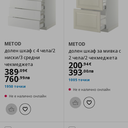
METOD
METOD
долен шкаф с 4 чела/2
долен шкаф за мивка с
ниски/3 средни
2 чела/2 чекмеджета
Цена
200,94 €
200
,
94
€
чекмеджета
Цена
389,09 €
389
393
,
09
€
,
00
лв
760
,
99
лв
1005 точки
1950 точки
Не е налично онлайн
Не е налично онлайн
Προσθήκη στο καλάθι
Добави към списък
Προσθήκη στο καλάθι
Добави към списъка с любими