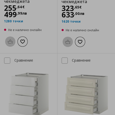
чекмеджета
чекмеджета
Цена
255,64 €
255
Цена
323,65 €
323
,
64
€
,
65
€
499
633
,
99
лв
,
00
лв
1280 точки
1620 точки
Не е налично онлайн
Не е налично онлайн
Προσθήκη στο καλάθι
Добави към списъка с любими
Προσθήκη στο καλάθι
Добави към списък
Сравнение
Сравнение