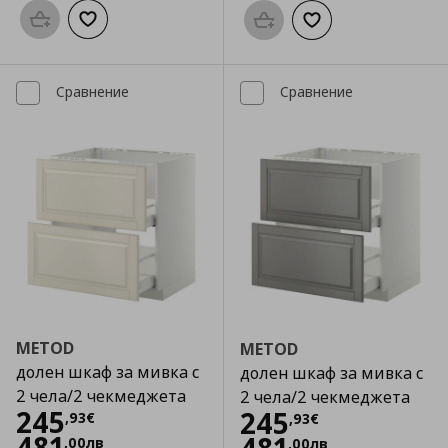
Προσθήκη στο καλάθι
Добави към списъка с любими
Προσθήκη στο καλάθι
Добави към списък
Сравнение
Сравнение
METOD
METOD
долен шкаф за мивка с
долен шкаф за мивка с
2 чела/2 чекмеджета
2 чела/2 чекмеджета
Цена
245,93 €
245
Цена
245,93 €
245
,
93
€
,
93
€
481
,
00
лв
,
00
лв