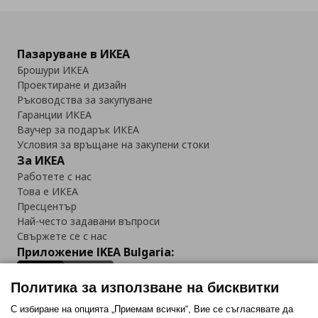
Пазаруване в ИКЕА
Брошури ИКЕА
Проектиране и дизайн
Ръководства за закупуване
Гаранции ИКЕА
Ваучер за подарък ИКЕА
Условия за връщане на закупени стоки
За ИКЕА
Работете с нас
Това е ИКЕА
Пресцентър
Най-често задавани въпроси
Свържете се с нас
Приложение IKEA Bulgaria:
Политика за използване на бисквитки
С избиране на опцията „Приемам всички“, Вие се съгласявате да