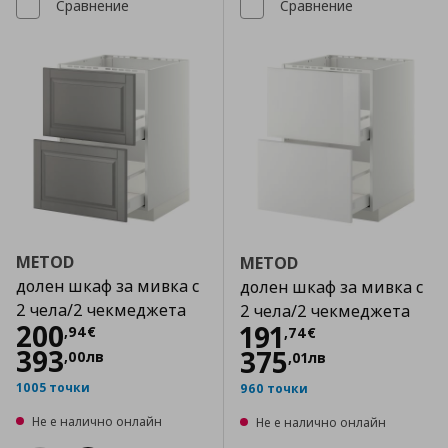
Сравнение
Сравнение
METOD
METOD
долен шкаф за мивка с
долен шкаф за мивка с
2 чела/2 чекмеджета
2 чела/2 чекмеджета
Цена
200,94 €
200
Цена
191,74 €
191
,
94
€
,
74
€
393
375
,
00
лв
,
01
лв
1005 точки
960 точки
Не е налично онлайн
Не е налично онлайн