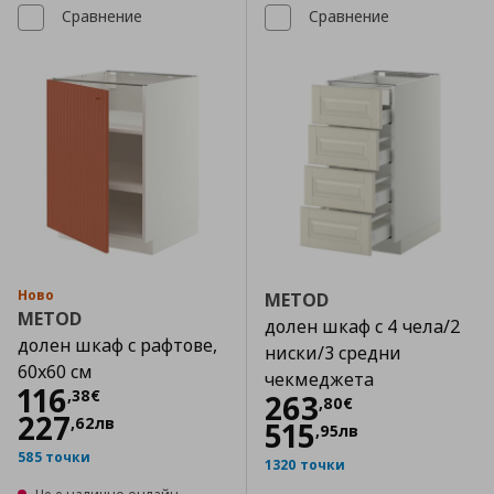
Сравнение
Сравнение
Ново
METOD
METOD
долен шкаф с 4 чела/2
долен шкаф с рафтове,
ниски/3 средни
60x60 см
чекмеджета
Цена
116,38 €
116
,
38
€
Цена
263,80 €
263
,
80
€
227
,
62
лв
515
,
95
лв
585 точки
1320 точки