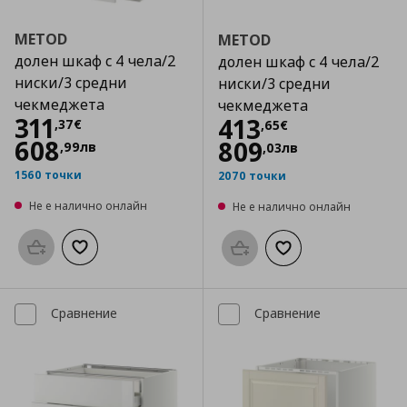
METOD
METOD
долен шкаф с 4 чела/2
долен шкаф с 4 чела/2
ниски/3 средни
ниски/3 средни
чекмеджета
чекмеджета
Цена
311,37 €
311
Цена
413,65 €
413
,
37
€
,
65
€
608
809
,
99
лв
,
03
лв
1560 точки
2070 точки
Не е налично онлайн
Не е налично онлайн
Προσθήκη στο καλάθι
Добави към списъка с любими
Προσθήκη στο καλάθι
Добави към списък
Сравнение
Сравнение