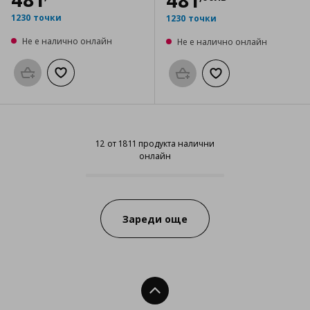
481
1230 точки
1230 точки
Не е налично онлайн
Не е налично онлайн
Προσθήκη στο καλάθι
Добави към списъка с любими
Προσθήκη στο καλάθι
Добави към списък
12 от 1811 продукта налични
онлайн
12 от 1811 продукта налични онл
Progress:
Зареди още
Нагоре