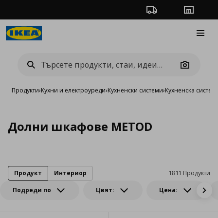
Проследяване на п
Магази
Burge
Camera
Продукти
›
Кухни и електроуреди
›
Кухненски системи
›
Кухненска систе
Долни шкафове METOD
Продукт
Интериор
1811 Продукти
Подреди по
Цвят:
Цена: