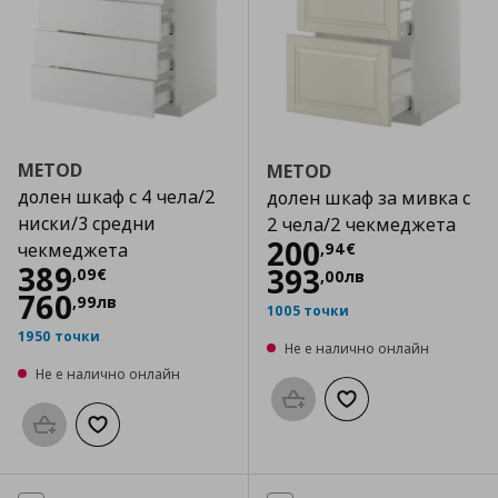
METOD
METOD
долен шкаф с 4 чела/2
долен шкаф за мивка с
ниски/3 средни
2 чела/2 чекмеджета
Цена
200,94 €
200
,
94
€
чекмеджета
Цена
389,09 €
389
393
,
09
€
,
00
лв
760
,
99
лв
1005 точки
1950 точки
Не е налично онлайн
Не е налично онлайн
Προσθήκη στο καλάθι
Добави към списък
Προσθήκη στο καλάθι
Добави към списъка с любими