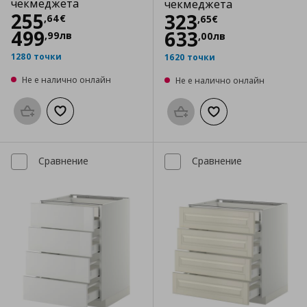
чекмеджета
чекмеджета
Цена
255,64 €
255
Цена
323,65 €
323
,
64
€
,
65
€
499
633
,
99
лв
,
00
лв
1280 точки
1620 точки
Не е налично онлайн
Не е налично онлайн
Προσθήκη στο καλάθι
Добави към списъка с любими
Προσθήκη στο καλάθι
Добави към списък
Сравнение
Сравнение