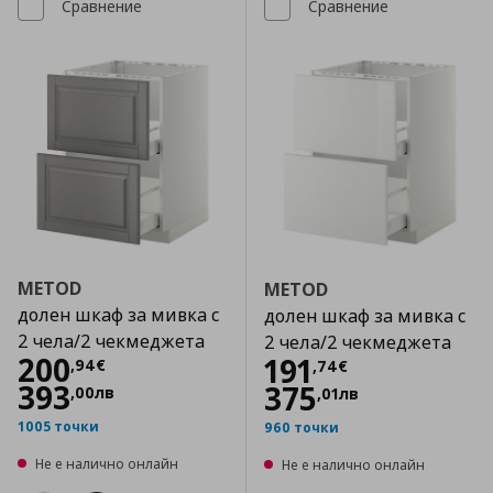
Сравнение
Сравнение
METOD
METOD
долен шкаф за мивка с
долен шкаф за мивка с
2 чела/2 чекмеджета
2 чела/2 чекмеджета
Цена
200,94 €
200
Цена
191,74 €
191
,
94
€
,
74
€
393
375
,
00
лв
,
01
лв
1005 точки
960 точки
Не е налично онлайн
Не е налично онлайн