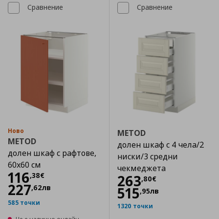
Сравнение
Сравнение
Ново
METOD
METOD
долен шкаф с 4 чела/2
долен шкаф с рафтове,
ниски/3 средни
60x60 см
чекмеджета
Цена
116,38 €
116
,
38
€
Цена
263,80 €
263
,
80
€
227
,
62
лв
515
,
95
лв
585 точки
1320 точки