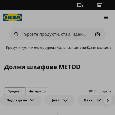
Проследяване на п
Магази
Burge
Camera
Продукти
›
Кухни и електроуреди
›
Кухненски системи
›
Кухненска систе
Долни шкафове METOD
Продукт
Интериор
1817 Продукти
Подреди по
Цвят:
Цена: