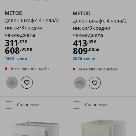
METOD
METOD
долен шкаф с 4 чела/2
долен шкаф с 4 чела/2
ниски/3 средни
ниски/3 средни
чекмеджета
чекмеджета
Цена
311,37 €
311
Цена
413,65 €
413
,
37
€
,
65
€
608
809
,
99
лв
,
03
лв
1560 точки
2070 точки
Не е налично онлайн
Не е налично онлайн
Προσθήκη στο καλάθι
Добави към списъка с любими
Προσθήκη στο καλάθι
Добави към списък
Сравнение
Сравнение