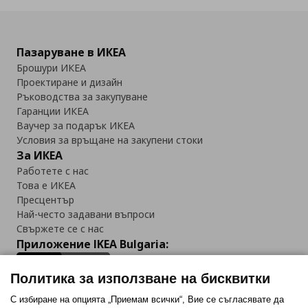
Пазаруване в ИКЕА
Брошури ИКЕА
Проектиране и дизайн
Ръководства за закупуване
Гаранции ИКЕА
Ваучер за подарък ИКЕА
Условия за връщане на закупени стоки
За ИКЕА
Работете с нас
Това е ИКЕА
Пресцентър
Най-често задавани въпроси
Свържете се с нас
Приложение IKEA Bulgaria:
Политика за използване на бисквитки
С избиране на опцията „Приемам всички“, Вие се съгласявате да