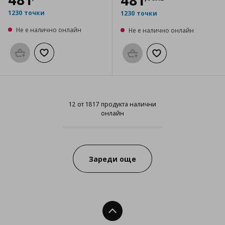
481
1230 точки
1230 точки
Не е налично онлайн
Не е налично онлайн
Προσθήκη στο καλάθι
Добави към списъка с любими
Προσθήκη στο καλάθι
Добави към списък
12 от 1817 продукта налични
онлайн
12 от 1817 продукта налични он
Progress:
Зареди още
Нагоре