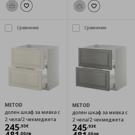
Προσθήκη στο καλάθι
Добави към списъка с любими
Προσθήκη στο καλάθι
Добави към списък
Сравнение
Сравнение
METOD
METOD
долен шкаф за мивка с
долен шкаф за мивка с
2 чела/2 чекмеджета
2 чела/2 чекмеджета
Цена
245,93 €
245
Цена
245,93 €
245
,
93
€
,
93
€
481
,
00
лв
,
00
лв