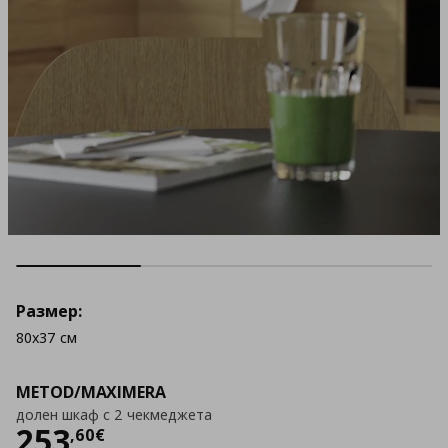
Размер:
80x37 см
METOD/MAXIMERA
долен шкаф с 2 чекмеджета
Цена
253,60 €
253
,
60
€