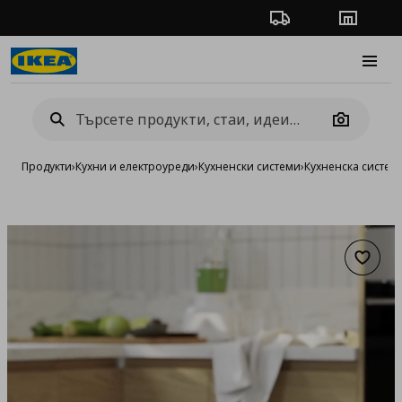
Проследяване на п
Магази
Burge
Camera
Продукти
›
Кухни и електроуреди
›
Кухненски системи
›
Кухненска систе
Добав