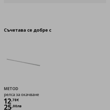
Съчетава се добре с
METOD
релса за окачване
Цена
12,78 €
12
,
78
€
25
,
00
лв