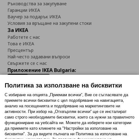
Ръководства за закупуване
Гаранции ИКЕА
Ваучер за подарък ИКЕА
Условия за връщане на закупени стоки
За ИКЕА
Работете с нас
Това е ИКЕА
Пресцентър
Най-често задавани въпроси
Свържете се с нас
Приложение IKEA Bulgaria:
Политика за използване на бисквитки
С избиране на опцията „Приемам всички“, Вие се съгласявате да
приемете всички бисквитки с цел подобряване на навигацията,
Последвайте ни:
анализ на посещенията и подобряване на маркетинговите ни
активности. При избор на „Отхвърлям всички“ ще се инсталират
Facebook
Twitter
Youtube
Pinterest
Instagram
само строго необходимитe бисквитки, които са нужни за правилното
функциониране на уебсайта ни. Можете да изберете кои категории
да приемете като кликнете на "Настройки за използване на
бисквитки". За да видите пълната ни Политика за използване на