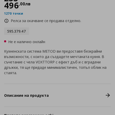
496
,
00
лв
1270 точки
Релса за окачване се продава отделно.
595.379.47
Не е налично онлайн
Кухненската система METOD ви предоставя безкрайни
възможности, с които да създадете мечтаната кухня. В
съчетание с чела VOXTTORP с ефект дъб и с вградени
дръжки, тя ще придаде минималистичен, топъл облик на
стаята.
Описание на продукта