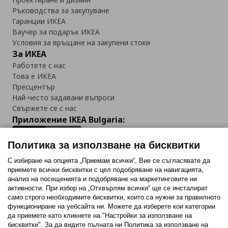
Ръководства за закупуване
Гаранции ИКЕА
Ваучер за подарък ИКЕА
Условия за връщане на закупени стоки
За ИКЕА
Работете с нас
Това е ИКЕА
Пресцентър
Най-често задавани въпроси
Свържете се с нас
Приложение IKEA Bulgaria:
Политика за използване на бисквитки
С избиране на опцията „Приемам всички“, Вие се съгласявате да
приемете всички бисквитки с цел подобряване на навигацията,
Последвайте ни:
анализ на посещенията и подобряване на маркетинговите ни
активности. При избор на „Отхвърлям всички“ ще се инсталират
Facebook
Twitter
Youtube
Pinterest
Instagram
само строго необходимитe бисквитки, които са нужни за правилното
функциониране на уебсайта ни. Можете да изберете кои категории
да приемете като кликнете на "Настройки за използване на
бисквитки". За да видите пълната ни Политика за използване на