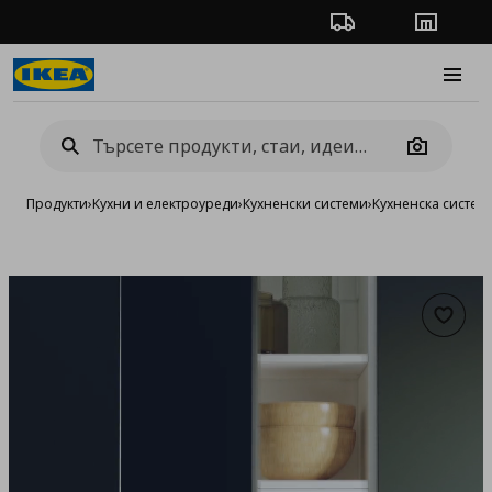
Проследяване на п
Магази
Burge
Camera
Продукти
›
Кухни и електроуреди
›
Кухненски системи
›
Кухненска систе
Добав