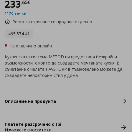
Цена
233,65 €
233
,
65
€
1170 точки
Релса за окачване се продава отделно.
495.574.41
Не е налично онлайн
Кухненската система METOD ви предоставя безкрайни
възможности, с които да създадете мечтаната кухня. В
съчетание с челата HAVSTORP в тъмнозелено можете да
създадете неповторим стил у дома.
Описание на продукта
Платете разсрочено с tbi
Изчислете вноските си