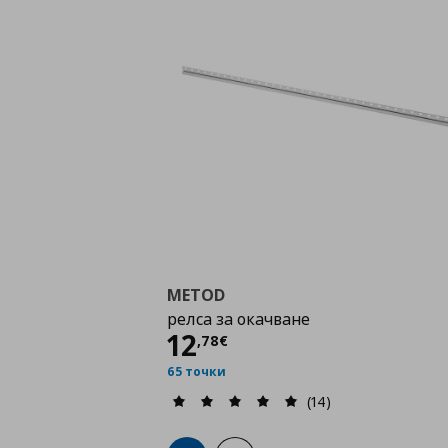
METOD
релса за окачване
Цена
12,78 €
12
,
78
€
65 точки
(14)