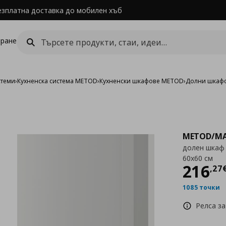
езплатна доставка до мобилен хъб
ране
стеми
›
Кухненска система METOD
›
Кухненски шкафове METOD
›
Долни шкаф
METOD/MA
долен шкаф 
60x60 см
Цен
216
,
27
1085 точки
Релса за