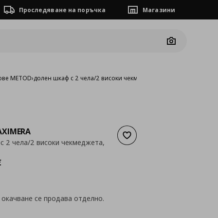
Проследяване на поръчка
Магазини
Camera
ове METOD
›
долен шкаф с 2 чела/2 високи чекмеджета, 60x60 см
XIMERA
Добави към списъка с люб
с 2 чела/2 високи чекмеджета,
а
216,27 €
€
 окачване се продава отделно.