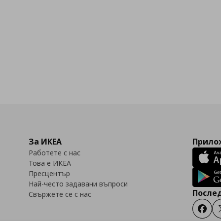
За ИКЕА
Прилож
Работете с нас
Това е ИКЕА
Пресцентър
Най-често задавани въпроси
Послед
Свържете се с нас
Faceb