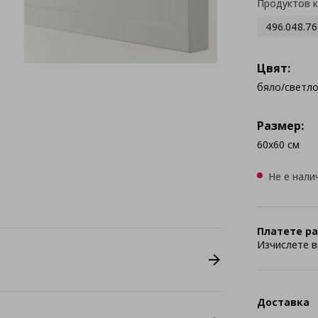
Продуктов 
496.048.76
Цвят:
бяло/светл
Размер:
60x60 см
Не е нали
Платете ра
Изчислете в
Доставка