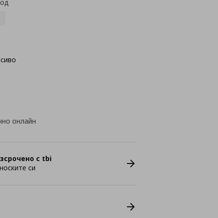
код
осиво
чно онлайн
зсрочено с tbi
носките си