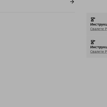
Инструкц
Свалете P
Инструкц
Свалете P