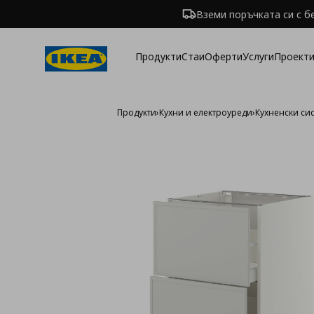
Вземи поръчката си с б
Продукти
Стаи
Оферти
Услуги
Проекти
Продукти
›
Кухни и електроуреди
›
Кухненски си