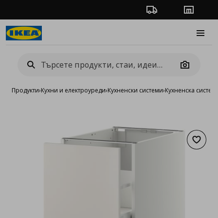
Проследяване на п
Магази
Burge
Camera
Продукти
›
Кухни и електроуреди
›
Кухненски системи
›
Кухненска систе
Добав