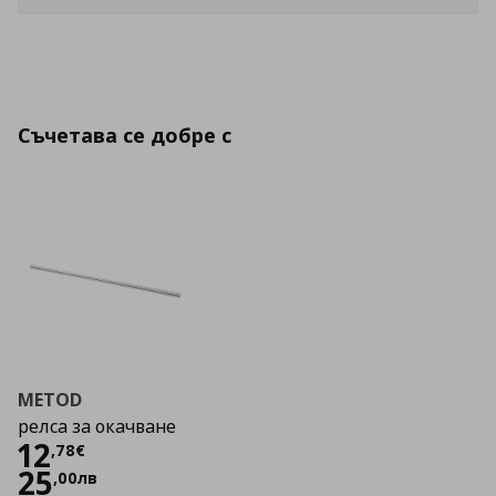
Съчетава се добре с
METOD
релса за окачване
Цена
12,78 €
12
,
78
€
25
,
00
лв