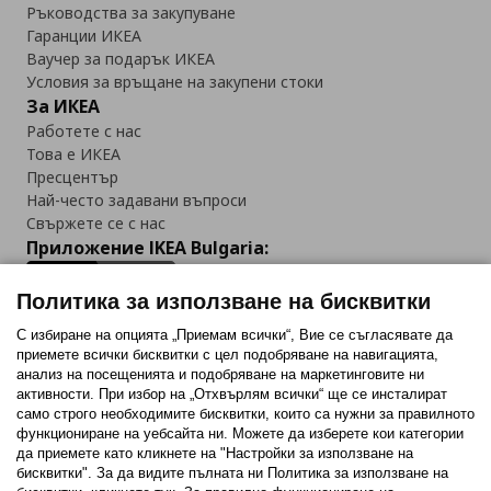
Ръководства за закупуване
Гаранции ИКЕА
Ваучер за подарък ИКЕА
Условия за връщане на закупени стоки
За ИКЕА
Работете с нас
Това е ИКЕА
Пресцентър
Най-често задавани въпроси
Свържете се с нас
Приложение IKEA Bulgaria:
Политика за използване на бисквитки
С избиране на опцията „Приемам всички“, Вие се съгласявате да
приемете всички бисквитки с цел подобряване на навигацията,
Последвайте ни:
анализ на посещенията и подобряване на маркетинговите ни
активности. При избор на „Отхвърлям всички“ ще се инсталират
Facebook
Twitter
Youtube
Pinterest
Instagram
само строго необходимитe бисквитки, които са нужни за правилното
функциониране на уебсайта ни. Можете да изберете кои категории
да приемете като кликнете на "Настройки за използване на
бисквитки". За да видите пълната ни Политика за използване на