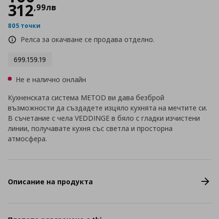
312
,
99
лв
805 точки
Релса за окачване се продава отделно.
699.159.19
Не е налично онлайн
Кухненската система METOD ви дава безброй
възможности да създадете изцяло кухнята на мечтите си.
В съчетание с чела VEDDINGE в бяло с гладки изчистени
линии, получавате кухня със светла и просторна
атмосфера.
Описание на продукта