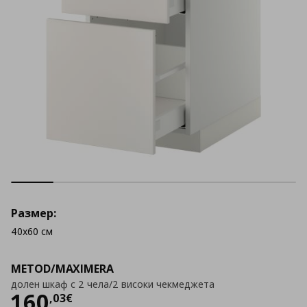
Размер:
40x60 см
METOD/MAXIMERA
долен шкаф с 2 чела/2 високи чекмеджета
Цена
160,03 €
160
,
03
€